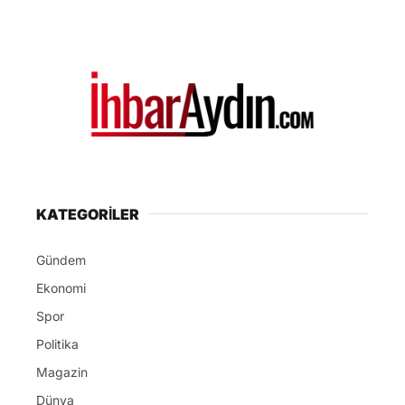
Kaynak: HABER MERKEZI
ABONE OL
Kuşadası Belediye Başkanı Ömer Günel hakkında
yürütülen soruşturma kapsamında yaşanan son
gelişmeler yeni bir tartışmayı beraberinde getirdi.