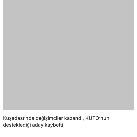
Kuşadası’nda değişimciler kazandı, KUTO’nun
desteklediği aday kaybetti
YORUMLAR
Bir yanıt yazın
Yorum
*