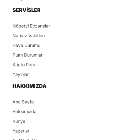
Aydın Barosunun kamikaze ihsas-ı rey tarzı
açıklamasının ardından
Cumhuriyet Savcısı,
Muhtar, Aza ve baroya kayıtlı 6 avukatın aramaya
katıldığı ve hatta Baro Başkanının da arama
sırasında Bülent Tezcan’ın kızı ve damadının
ofisinde bulunduğunu
İhbar Aydın Gazetesi ortaya
çıkarınca bu sefer de durumu kurtarmak için
Av.Hüseyin Kaplan’ın açıklaması basına servis
edildi.
Bülent Tezcan’ın kızı Av. Ezgi Tezcan Yaşar ile
damadı Av. Umut Yaşar’ın vekili Av. Hüseyin Kaplan
tarafından yapılan kamuoyu açıklamasındaki “
Ömer
Günel’e ait dava dosyaları”
ifadesi dikkatlerden
kaçmadı.