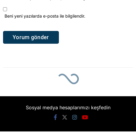
Ana Sayfa
›
Aydın
Avukat ‘Tezcanları
savunayım’ derken
Günel’in dava
dosyalarını patlattı:
Hani hiçbir davası
yoktu?
İhbar Aydın
TÜM YAZILARI
Giriş: 09-08-2026 14:10
Aydın
Genel
Gündem
Güncelleme: 09-08-2026 14:10