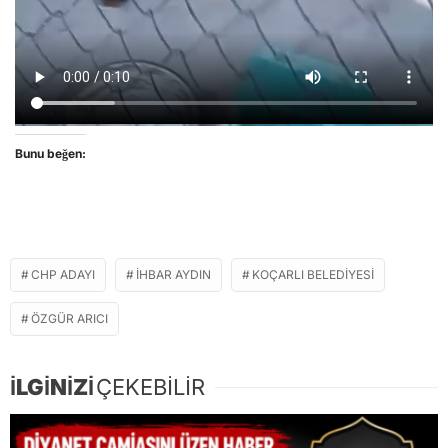
Bunu beğen:
CHP ADAYI
IHBAR AYDIN
KOÇARLI BELEDIYESI
ÖZGÜR ARICI
İLGİNİZİ
ÇEKEBİLİR