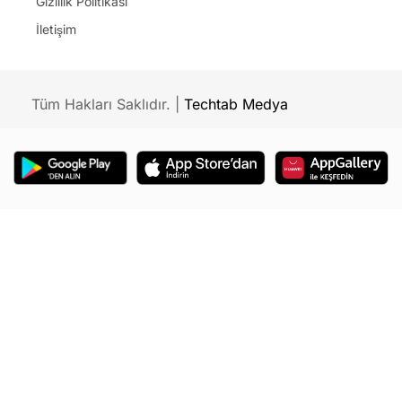
Kaplan, 8 Ağustos tarihli açıklamasında Tezcan &
Yaşar Avukatlık Bürosu’nda gerçekleştirilen arama
ve el koyma işlemlerinin hukuka aykırı olduğu
iddiasında bulunurken şu ifadeyi kullandı:
“
Arama sırasında, özellikle müvekkilleri Ömer
GÜNEL’e ait dava dosyalarına da el konulmuştur.
Buna karşın, el konulan dosyaların adedi, hangi
mahkeme veya Cumhuriyet Başsavcılığı
dosyalarına ait oldukları, dosya numaraları ve
dosyalar içerisinde bulunan evrakın mahiyeti
düzenlenen tutanaklara geçirilmemiştir.
”
GÜNEL’İN “BUGÜNE KADAR TEK BİR
SORUŞTURMAM VE DAVAM YOK” SÖZLERİNİ DE
İHBAR AYDIN ÇÜRÜMÜŞTÜ!