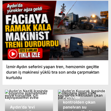
İzmir-Aydın seferini yapan tren, hemzemin geçitte
duran iş makinesi yüklü tıra son anda çarpmaktan
kurtuldu
Aydın’da
kontrolden çıkan
Aydın’da ‘evi
panelvan su