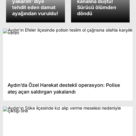
yakarım’ diye
kanalına düştü!
tehdit eden damat
Sürücü ölümden
ayağından vuruldu!
döndü
Aydın’da Özel Harekat destekli operasyon: Polise
ateş açan saldırgan yakalandı