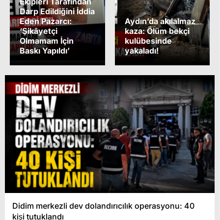
Ekipleri Tarafından
Darp Edildiğini İddia
Eden Pazarcı:
Aydın’da akılalmaz
‘Şikâyetçi
kaza: Ölüm bekçi
Olmamam İçin
kulübesinde
Baskı Yapıldı’
yakaladı!
Didim merkezli dev dolandırıcılık operasyonu: 40
kişi tutuklandı