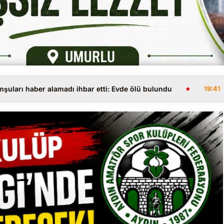
amadı ihbar etti: Evde ölü bulundu
Ramazanpaşa esn
19:41