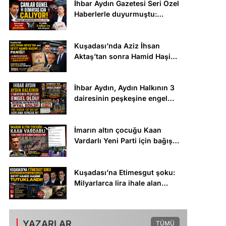
İhbar Aydın Gazetesi Seri Özel
tartışmalarında geçiyor!
Haberlerle duyurmuştu:
Çanlar Günel ve Demirtaş için
çalıyor! Ballı ihale alan firma
Kuşadası’nda Aziz İhsan
sahibi gözaltında..
Aktaş’tan sonra Hamid Haşimi
paniği: 5 milyar liralık
ihalelerin hesabı sorulacak
.
İhbar Aydın, Aydın Halkının 3
mı?
dairesinin peşkeşine engel
oldu! Skandal satış ihalesi
iptal edildi!
İmarın altın çocuğu Kaan
Vardarlı Yeni Parti için bağış
yapacak mı? Hayırlı evlat,
babasının 25 yıldır
Kuşadası’na Etimesgut şoku:
yapamadığını yapmıştı!
Milyarlarca lira ihale alan
firma sahibi Seyit Hamid
Haşimi tutuklandı!
YAZARLAR
TÜMÜ