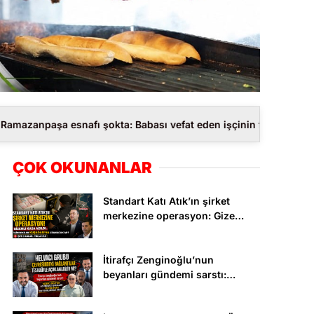
afı şokta: Babası vefat eden işçinin feryadını İhbar Aydın duyd
ÇOK OKUNANLAR
Standart Katı Atık’ın şirket
merkezine operasyon: Gizemli
kasa Kuşadası’na uzanacak
mı? İşte o anlar..
İtirafçı Zenginoğlu’nun
beyanları gündemi sarstı:
Helvacı Grup’un adı rüşvet
iddiaları ve Yeni Parti