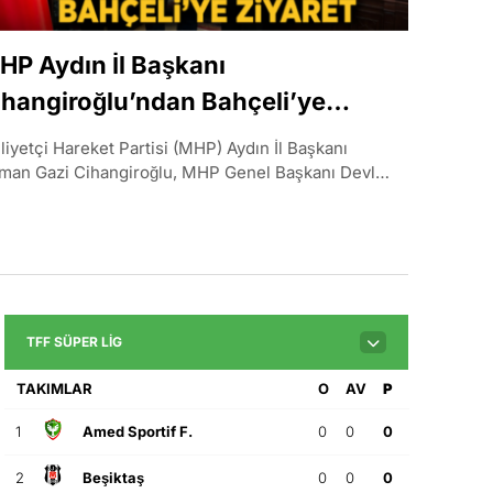
HP Aydın İl Başkanı
ihangiroğlu’ndan Bahçeli’ye
iyaret
lliyetçi Hareket Partisi (MHP) Aydın İl Başkanı
man Gazi Cihangiroğlu, MHP Genel Başkanı Devlet
hçeli’yi Ankara’daki MHP Genel Merkezi’nde
aret..
TFF SÜPER LIG
TAKIMLAR
O
AV
P
1
Amed Sportif F.
0
0
0
2
Beşiktaş
0
0
0