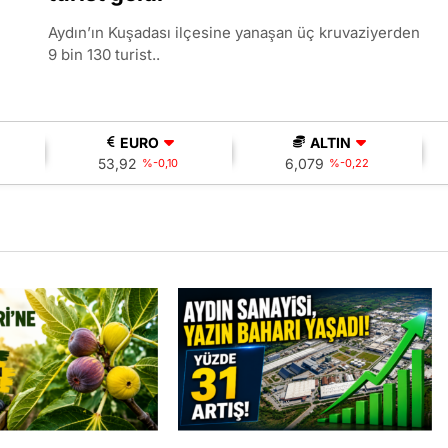
Aydın’ın Kuşadası ilçesine yanaşan üç kruvaziyerden
9 bin 130 turist..
EURO
ALTIN
53,92
6,079
%-0,10
%-0,22