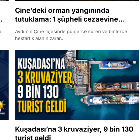
Çine’deki orman yangınında
tutuklama: 1 şüpheli cezaevine
gönderildi
a
Aydın’ın Çine ilçesinde günlerce süren ve binlerce
hektarlık alanın zarar..
Kuşadası’na 3 kruvaziyer, 9 bin 130
turist geldi