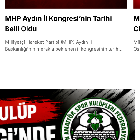
MHP Aydın İl Kongresi’nin Tarihi
M
Belli Oldu
C
z
Milliyetçi Hareket Partisi (MHP) Aydın İl
Mi
Başkanlığı’nın merakla beklenen il kongresinin tarihi
Os
kesinleşti. MHP Aydın İl Kongresi, 12 Eylül 2026..
Ba
ziy