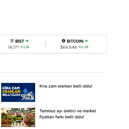
Mısın?
BİST
BITCOIN
14,171
$64.646
%1,36
%0,38
Kira zam oranları belli oldu!
Temmuz ayı üretici ve market
fiyatları farkı belli oldu!