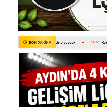
SON DAKİKA
işim Ligi’nde mücadele edecek
Komşuları haber al
09:50