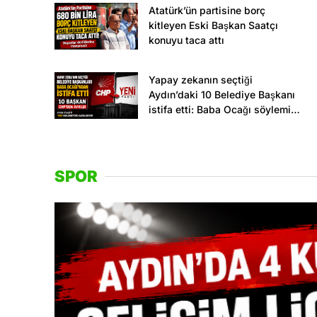
Atatürk’ün partisine borç
kitleyen Eski Başkan Saatçı
konuyu taca attı
Yapay zekanın seçtiği
Aydın’daki 10 Belediye Başkanı
istifa etti: Baba Ocağı söylemi
havada kaldı!
SPOR