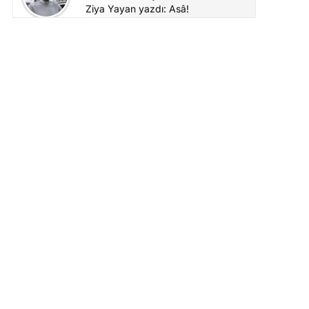
Ziya Yayan yazdı: Asâ!
Ceyda Atıgan
Yaz Geldi Diye Vücudunu
Şoklama! Spor Yaparken
Hepimizin Düştüğü 7 Komik Tuzak
Ezgi Gülpınar Selçuk
YKS Sonrası: Tercih Döneminde
Doğru Kararlar
Hayrettin Dincil
Hayri Usta yazdı: Şakşuka
Yavuz Demirel
Yavuz Demirel: Değişime Hazır