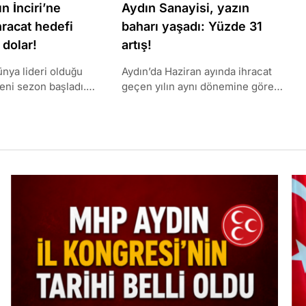
n İnciri’ne
Aydın Sanayisi, yazın
hracat hedefi
baharı yaşadı: Yüzde 31
 dolar!
artış!
ünya lideri olduğu
Aydın’da Haziran ayında ihracat
yeni sezon başladı.
geçen yılın aynı dönemine göre
op incirinde
yüzde 31 artarak 175,5 milyon
ksek olması..
dolara..