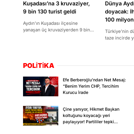
Kuşadası’na 3 kruvaziyer,
Dünya Aydı
9 bin 130 turist geldi
doyacak: İ
100 milyon
Aydın’ın Kuşadası ilçesine
yanaşan üç kruvaziyerden 9 bin
Türkiye’nin d
130 turist indi. Çoğunluğu ABD’li
taze incirde 
turistler, Efes..
Aydın’ın Sarıl
rekoltenin yü
POLİTİKA
Efe Berberoğlu’ndan Net Mesaj:
“Benim Yerim CHP, Tercihim
Kurucu İrade
Çine yanıyor, Hikmet Başkan
koltuğunu koyacağı yeri
paylaşıyor! Partililer tepki
gösterdi..