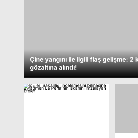
Çine yangını ile ilgili flaş gelişme: 2 k
gözaltına alındı!