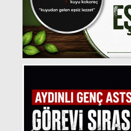
Söke’d
ü
Sineği 