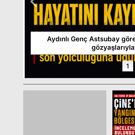
Sinemada indirim günleri
Toplant
arı
Aydınlı Genç Astsubay görev
gözyaşlarıyla
1