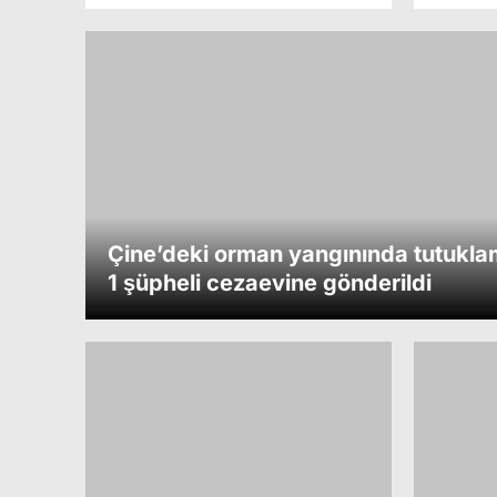
Çine’deki orman yangınında tutukla
1 şüpheli cezaevine gönderildi