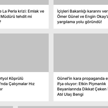
e Akdeniz Meyve
Didim’de Kaçak Elektron
e La Perla krizi: Emlak ve
İçişleri Bakanlığı kararını ver
Denetimleri ve Çiftçi
Sigara ve Tütün Ticareti
k Müdürü tehdit mi
Ömer Günel ve Engin Okay’
ısı
Operasyonu
?
yargılama yolu göründü!
rtyol Köprülü
Günel’in kara propaganda e
’nda Çalışmalar Hız
ifşa oluyor: Etkin Pişmanlık
or
Beyanlarında Dikkat Çeken 
Atıl Ulaş Bengi