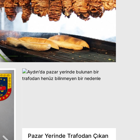
ik
Pazar Yerinde Trafodan Çıkan
İtalyan