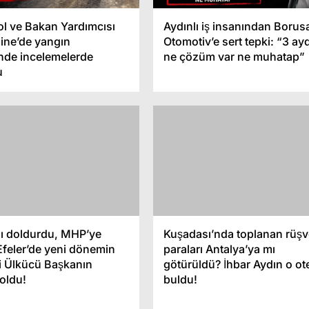
rol ve Bakan Yardımcısı
Aydınlı iş insanından Borus
Çine’de yangın
Otomotiv’e sert tepki: “3 ayd
nde incelemelerde
ne çözüm var ne muhatap”
u
nı doldurdu, MHP’ye
Kuşadası’nda toplanan rüşv
 Efeler’de yeni dönemin
paraları Antalya’ya mı
si Ülkücü Başkanın
götürüldü? İhbar Aydın o ote
 oldu!
buldu!