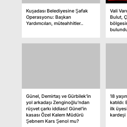
Kuşadası Belediyesine Şafak
Vali Va
Operasyonu: Başkan
Bulut, 
Yardımcıları, müteahhitler..
bölgesi
bulund
Günel, Demirtaş ve Gürbilek’in
18 yaşı
yol arkadaşı Zenginoğlu’ndan
katıldı:
rüşvet çarkı iddiası! Günel’in
ilk üye
kasası Özel Kalem Müdürü
kardeşi
Şebnem Kars Şenol mu?