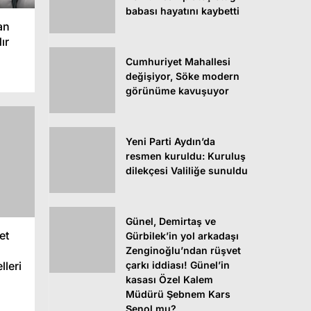
babası hayatını kaybetti
an
ır
Cumhuriyet Mahallesi
değişiyor, Söke modern
görünüme kavuşuyor
Yeni Parti Aydın’da
resmen kuruldu: Kuruluş
dilekçesi Valiliğe sunuldu
Günel, Demirtaş ve
et
Gürbilek’in yol arkadaşı
Zenginoğlu’ndan rüşvet
çarkı iddiası! Günel’in
lleri
kasası Özel Kalem
Müdürü Şebnem Kars
Şenol mu?