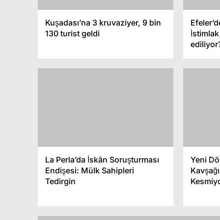
Söke’d
Kuşadası’na 3 kruvaziyer, 9 bin
Efeler’d
ü
Sineği 
130 turist geldi
İstimla
Sinemada indirim günleri
Toplant
ediliyor
La Perla’da İskân Soruşturması
Yeni Dö
Endişesi: Mülk Sahipleri
Kavşağı
Tedirgin
Kesmiy