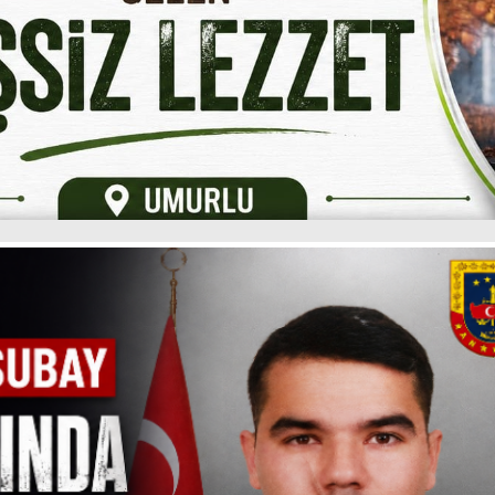
e Akdeniz Meyve
Didim’de Kaçak Elektron
Denetimleri ve Çiftçi
Sigara ve Tütün Ticareti