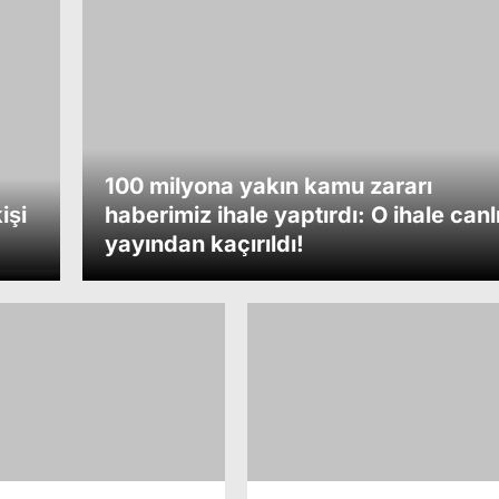
100 milyona yakın kamu zararı
işi
haberimiz ihale yaptırdı: O ihale canl
yayından kaçırıldı!