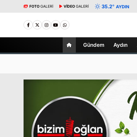
35.2
°
FOTO
GALERİ
VİDEO
GALERİ
AYDIN
Gündem
Aydın