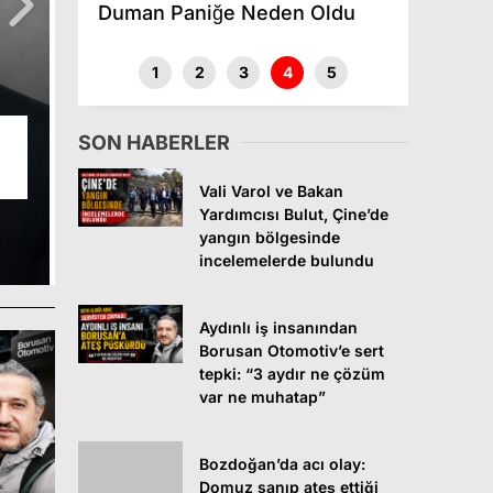
Duman Paniğe Neden Oldu
trafiğe
1
2
3
4
5
Çerçioğlu’na kumpas kuran isi
Şafak ve troller soruşturmayı
SON HABERLER
a
Vali Varol ve Bakan
Yardımcısı Bulut, Çine’de
yangın bölgesinde
incelemelerde bulundu
Aydınlı iş insanından
Borusan Otomotiv’e sert
tepki: “3 aydır ne çözüm
var ne muhatap”
Bozdoğan’da acı olay:
Domuz sanıp ateş ettiği