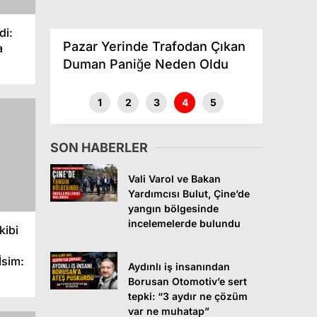
ik
di:
Pazar Yerinde Trafodan Çıkan
İtalyan
a
Duman Paniğe Neden Oldu
trafiğe
1
2
3
4
5
SON HABERLER
Vali Varol ve Bakan
Yardımcısı Bulut, Çine’de
yangın bölgesinde
incelemelerde bulundu
kibi
İsim:
Aydınlı iş insanından
Borusan Otomotiv’e sert
tepki: “3 aydır ne çözüm
var ne muhatap”