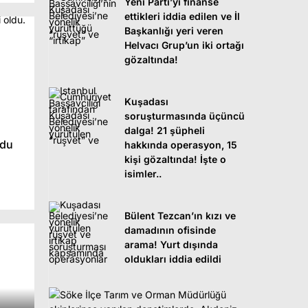
Yeni Parti’yi finanse
ettikleri iddia edilen ve İl
Başkanlığı yeri veren
Helvacı Grup’un iki ortağı
gözaltında!
Kuşadası
soruşturmasında üçüncü
dalga! 21 şüpheli
ldu
hakkında operasyon, 15
kişi gözaltında! İşte o
isimler..
Bülent Tezcan’ın kızı ve
damadının ofisinde
arama! Yurt dışında
oldukları iddia edildi