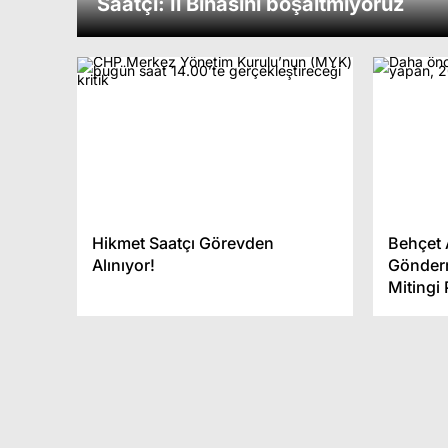
Saatçı: İl Binasını boşaltmıyoruz
ik
Pazar Yerinde Trafodan Çıkan
İtalyan
Duman Paniğe Neden Oldu
trafiğe 
Hikmet Saatçı Görevden
Behçet 
Alınıyor!
Gönderm
Mitingi 