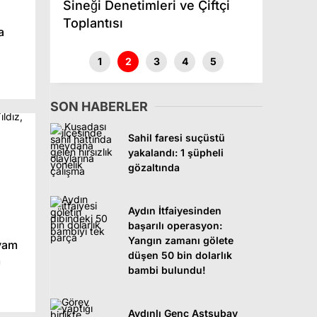
Sineği Denetimleri ve Çiftçi
Sigara
i
Toplantısı
Opera
a
1
2
3
4
5
SON HABERLER
Sahil faresi suçüstü
yakalandı: 1 şüpheli
gözaltında
Aydın İtfaiyesinden
başarılı operasyon:
Yangın zamanı gölete
syam
düşen 50 bin dolarlık
m
bambi bulundu!
Aydınlı Genç Astsubay