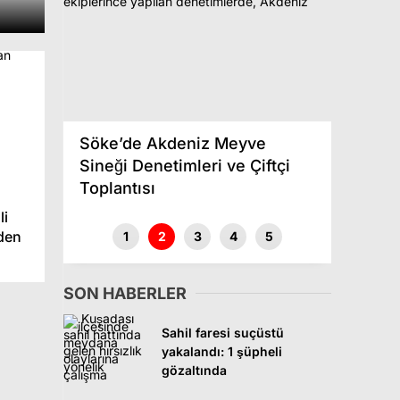
Söke’de Akdeniz Meyve
Didim’
Sineği Denetimleri ve Çiftçi
Sigara
i
Toplantısı
Opera
li
nden
1
2
3
4
5
SON HABERLER
Sahil faresi suçüstü
yakalandı: 1 şüpheli
gözaltında