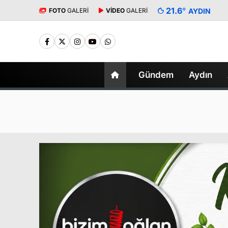
21.6
°
FOTO
GALERİ
VİDEO
GALERİ
AYDIN
Gündem
Aydın