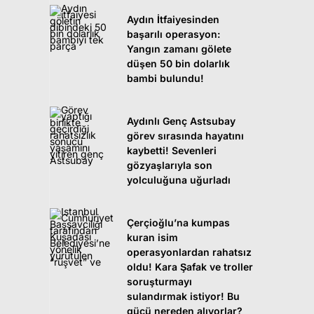
Aydın İtfaiyesinden
başarılı operasyon:
Yangın zamanı gölete
düşen 50 bin dolarlık
bambi bulundu!
Aydınlı Genç Astsubay
görev sırasında hayatını
kaybetti! Sevenleri
gözyaşlarıyla son
yolculuğuna uğurladı
Çerçioğlu’na kumpas
kuran isim
operasyonlardan rahatsız
oldu! Kara Şafak ve troller
soruşturmayı
sulandırmak istiyor! Bu
gücü nereden alıyorlar?