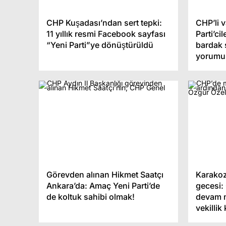
Pazar Yerinde Trafodan Çıkan
İtalyan
Duman Paniğe Neden Oldu
trafiğe 
CHP Kuşadası’ndan sert tepki:
CHP’li 
11 yıllık resmi Facebook sayfası
Parti’cil
“Yeni Parti”ye dönüştürüldü
bardak 
yorumu
Görevden alınan Hikmet Saatçı
Karakoz
Ankara’da: Amaç Yeni Parti’de
gecesi:
de koltuk sahibi olmak!
devam m
vekilli