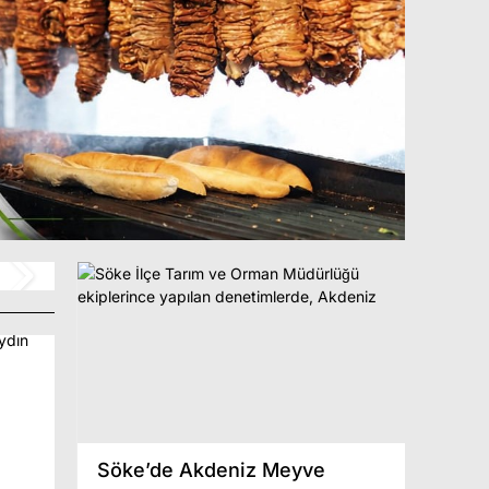
e
CHP arınıyor: Ömer Gün
Söke’de Akdeniz Meyve
Didim’