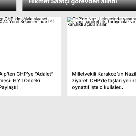
Hikmet Saatçı görevden alındı
 Köprüsü çift yönlü
açılıyor
Sinemada indirim günler
Alp’ten CHP’ye “Adalet”
Milletvekili Karakoz’un Nazil
esi: 9 Yıl Önceki
ziyareti CHP’de taşları yeri
Paylaştı!
oynattı! İşte o kulisler..