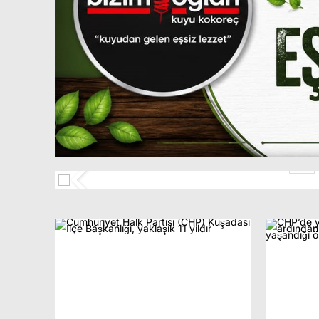
nin
Efe Berberoğlu’ndan Net Mesaj
1
ik