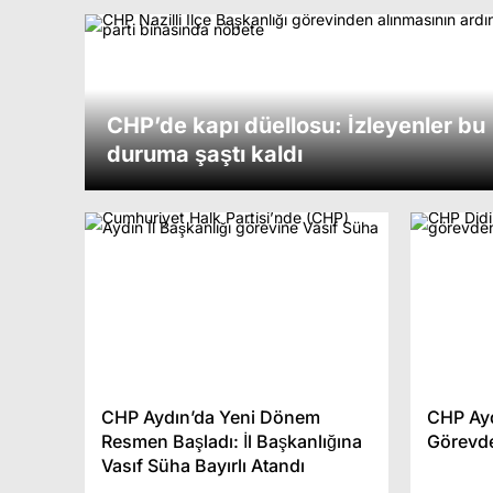
CHP’de kapı düellosu: İzleyenler bu
duruma şaştı kaldı
CHP Aydın’da Yeni Dönem
CHP Ayd
Resmen Başladı: İl Başkanlığına
Görevde
Vasıf Süha Bayırlı Atandı