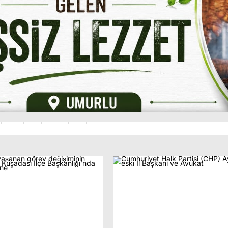
: “Benim Yerim CHP, Tercihim Kurucu İrad
2
3
4
5