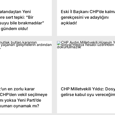
 Köprüsü çift yönlü
açılıyor
Sinemada indirim günler
vatandaştan Yeni
Eski İl Başkanı CHP’de kalm
ere sert tepki: “Bir
gerekçesini ve adaylığını
suyu bile bırakmadılar”
açıkladı!
 gündem oldu!
’un en zorlu karar
CHP Milletvekili Yıldız: Do
 CHP’den vekil seçilmeye
gelirse kabul oyu vereceği
ı yoksa Yeni Parti’de
k kumarı oynamak mı?