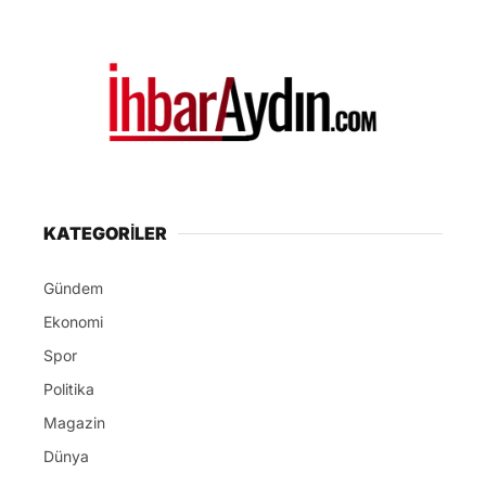
Ekonomi
Spor
Politika
Magazin
Dünya
SERVİSLER
Nöbetçi Eczaneler
Namaz Vakitleri
Hava Durumu
Puan Durumları
Kripto Para
Yayınlar
HAKKIMIZDA