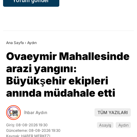
Ana Sayfa
›
Aydın
Ovaeymir Mahallesinde
arazi yangını:
Büyükşehir ekipleri
anında müdahale etti
İhbar Aydın
TÜM YAZILARI
Giriş: 08-08-2026 19:30
Asayiş
Aydın
Güncelleme: 08-08-2026 19:30
Kaynak: HABER MERKEZI