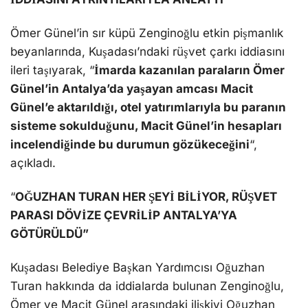
GÖTÜRÜLDÜ”
Kuşadası Belediye Başkan Yardımcısı Oğuzhan
Turan hakkında da iddialarda bulunan Zenginoğlu,
Ömer ve Macit Günel arasındaki ilişkiyi Oğuzhan
Turan’ın kendisine anlattığını itiraf etti.
“
Ömer Günel’in almış olduğu rüşvet paralarını
dövize çevirerek Antalya’ya götürdüğünü
” de
açıklayan Zenginoğlu’nun beyanlarının yankısı
sürerken, ulusal basına düşen ifadesinde şu ifadeleri
kullandığı görülüyor:
“Benim Antalya’da yapı malzemeleri dükkânım
bulunmaktadır. Başkan Ömer Günel’in amcası olan
Macit Günel ile Antalya’da otel civarında bulunan.
Antalya’ya gittiğimde amcasıyla görüşüp tanışmamı