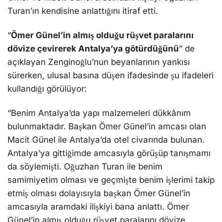
da söylemişti. Oğuzhan Turan ile benim
samimiyetim olması ve geçmişte benim işlerimi takip
etmiş olması dolayısıyla başkan Ömer Günel’in
amcasıyla aramdaki ilişkiyi bana anlattı. Ömer
Günel’in almış olduğu rüşvet paralarını dövize
çevirerek Antalya’ya götürdüğünü, Antalya’da evi
yapabileceğini, otellerine malzeme satabileceğimi
bana söyledi. Ömer Günel şehir dışına çıkacağı
zaman Oğuzhan Turan’ın bilgisini oluyordu ve Ömer
Günel’in amcasının yanına gittiğini Oğuzhan
Turan’dan öğreniyordum. Macit Günel’in hesapları
ve mal varlığı araştırıldığında kaynağı belirsiz yüklü
miktarda bir para girişinin olduğu tespit edilebilir”,
dedi.
BAŞSAVCILIK, RÜŞVET İDDİALARINI
ARAŞTIRIYOR!
YENİ OPERASYON KAPI DA MI?