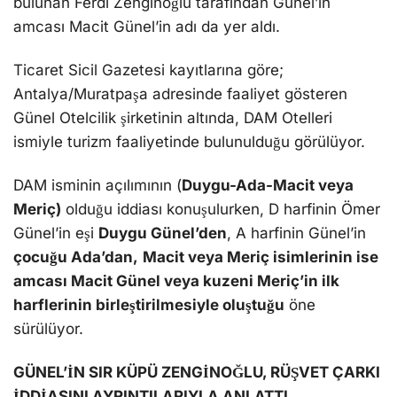
harflerinin birleştirilmesiyle oluştuğu
öne
sürülüyor.
GÜNEL’İN SIR KÜPÜ ZENGİNOĞLU, RÜŞVET ÇARKI
İDDİASINI AYRINTILARIYLA ANLATTI
Ömer Günel’in sır küpü Zenginoğlu etkin pişmanlık
beyanlarında, Kuşadası’ndaki rüşvet çarkı iddiasını
ileri taşıyarak, “
İmarda kazanılan paraların Ömer
Günel’in Antalya’da yaşayan amcası Macit
Günel’e aktarıldığı, otel yatırımlarıyla bu paranın
sisteme sokulduğunu, Macit Günel’in hesapları
incelendiğinde bu durumun gözükeceğini
“,
açıkladı.
“
OĞUZHAN TURAN HER ŞEYİ BİLİYOR, RÜŞVET
PARASI DÖVİZE ÇEVRİLİP ANTALYA’YA