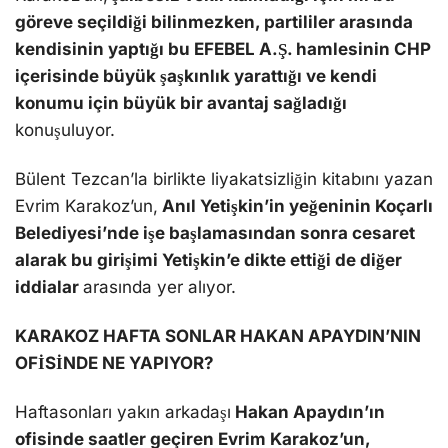
göreve seçildiği bilinmezken, partililer arasında
kendisinin yaptığı bu EFEBEL A.Ş. hamlesinin CHP
içerisinde büyük şaşkınlık yarattığı ve kendi
konumu için büyük bir avantaj sağladığı
konuşuluyor.
Bülent Tezcan’la birlikte liyakatsizliğin kitabını yazan
Evrim Karakoz’un,
Anıl Yetişkin’in yeğeninin Koçarlı
Belediyesi’nde işe başlamasından sonra cesaret
alarak bu girişimi Yetişkin’e dikte ettiği de diğer
iddialar
arasında yer alıyor.
KARAKOZ HAFTA SONLAR HAKAN APAYDIN’NIN
OFİSİNDE NE YAPIYOR?
Haftasonları yakın arkadaşı
Hakan Apaydın’ın
ofisinde saatler geçiren Evrim Karakoz’un,