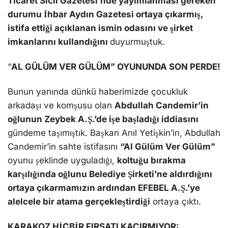
Ticaret Sicil Gazetesi’nde yayımlanması gereken
durumu İhbar Aydın Gazetesi ortaya çıkarmış,
istifa ettiği açıklanan ismin odasını ve şirket
imkanlarını kullandığını
duyurmuştuk.
“
AL GÜLÜM VER GÜLÜM” OYUNUNDA SON PERDE!
Bunun yanında dünkü haberimizde çocukluk
arkadaşı ve komşusu olan
Abdullah Candemir’in
oğlunun Zeybek A.Ş.’de işe başladığı iddiasını
gündeme taşımıştık. Başkan Anıl Yetişkin’in, Abdullah
Candemir’in sahte istifasını
“Al Gülüm Ver Gülüm”
oyunu şeklinde uyguladığı,
koltuğu bırakma
karşılığında oğlunu Belediye Şirketi’ne aldırdığını
ortaya çıkarmamızın ardından EFEBEL A.Ş.’ye
alelcele bir atama gerçekleştirdiği
ortaya çıktı.
KARAKOZ HİÇBİR FIRSATI KAÇIRMIYOR: