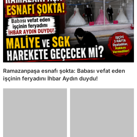
Çine’deki orman
AK Parti Efeler Gençlik
yangınında tutuklama: 1
Kolları Başkanı Turhan
şüpheli cezaevine
Yıldırım görevinden ayrıldı
gönderildi