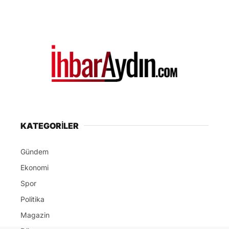
Puan Durumları
Kripto Para
Yayınlar
HAKKIMIZDA
Ana Sayfa
Hakkımızda
Künye
Yazarlar
Gizlilik Politikası
İletişim
Tüm Hakları Saklıdır. |
Techtab Medya