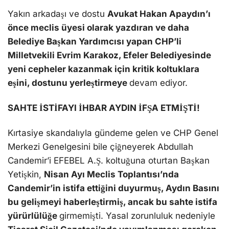
Yakın arkadaşı ve dostu
Avukat Hakan Apaydın’ı
önce meclis üyesi olarak yazdıran ve daha
Belediye Başkan Yardımcısı yapan CHP’li
Milletvekili Evrim Karakoz, Efeler Belediyesinde
yeni cepheler kazanmak için kritik koltuklara
eşini, dostunu yerleştirmeye
devam ediyor.
SAHTE İSTİFAYI İHBAR AYDIN İFŞA ETMİŞTİ!
Kırtasiye skandalıyla gündeme gelen ve CHP Genel
Merkezi Genelgesini bile çiğneyerek Abdullah
Candemir’i EFEBEL A.Ş. koltuğuna oturtan Başkan
Yetişkin,
Nisan Ayı Meclis Toplantısı’nda
Candemir’in istifa ettiğini duyurmuş, Aydın Basını
bu gelişmeyi haberleştirmiş, ancak bu sahte istifa
yürürlülüğe
girmemişti. Yasal zorunluluk nedeniyle