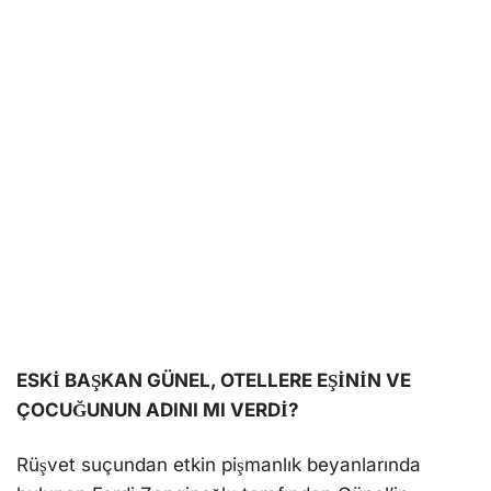
ESKİ BAŞKAN GÜNEL, OTELLERE EŞİNİN VE
ÇOCUĞUNUN ADINI MI VERDİ?
Rüşvet suçundan etkin pişmanlık beyanlarında
bulunan Ferdi Zenginoğlu tarafından Günel’in
amcası Macit Günel’in adı da yer aldı.
Ticaret Sicil Gazetesi kayıtlarına göre;
Antalya/Muratpaşa adresinde faaliyet gösteren
Günel Otelcilik şirketinin altında, DAM Otelleri
ismiyle turizm faaliyetinde bulunulduğu görülüyor.
DAM isminin açılımının (
Duygu-Ada-Macit veya
Meriç)
olduğu iddiası konuşulurken, D harfinin Ömer
Günel’in eşi
Duygu Günel’den
, A harfinin Günel’in
çocuğu Ada’dan,
Macit veya Meriç isimlerinin ise
amcası Macit Günel veya kuzeni Meriç’in ilk