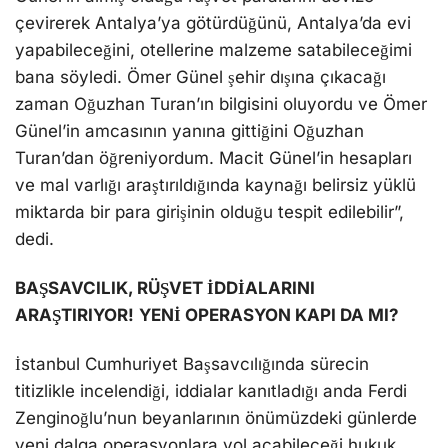
İstanbul Cumhuriyet Başsavcılığında sürecin
titizlikle incelendiği, iddialar kanıtladığı anda Ferdi
Zenginoğlu’nun beyanlarının önümüzdeki günlerde
yeni dalga operasyonlara yol açabileceği hukuk
çevrelerince değerlendirilirken, ismi geçen tarafların
manidar sessizliği ise şüpheleri artırmayı sürdürüyor.
Bunu beğen:
DAM OTELLERI
FERDI ZENGINOĞLU
GÜNEL OTELCILIK
İHBAR AYDIN
MACIT GÜNEL
OĞUZHAN TURAN
ÖMER GÜNEL