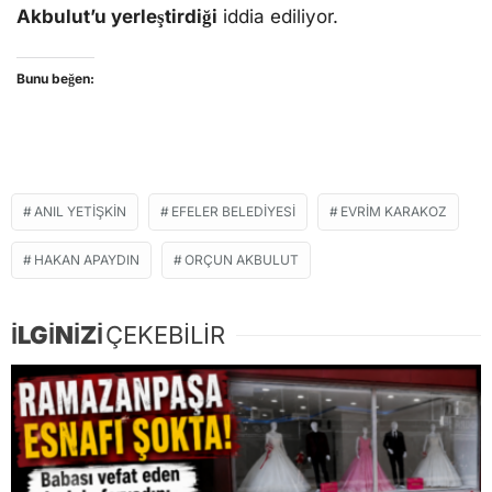
Akbulut’u yerleştirdiği
iddia ediliyor.
Bunu beğen:
ANIL YETIŞKIN
EFELER BELEDIYESI
EVRIM KARAKOZ
HAKAN APAYDIN
ORÇUN AKBULUT
İLGİNİZİ
ÇEKEBİLİR