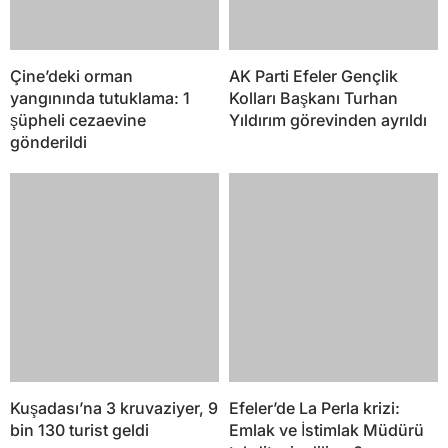
Kuşadası’na 3 kruvaziyer, 9
Efeler’de La Perla krizi:
bin 130 turist geldi
Emlak ve İstimlak Müdürü
tehdit mi ediliyor?
Dünya Aydın İnciri’ne doyacak: İhracat hedefi 100
milyon dolar!
YORUMLAR