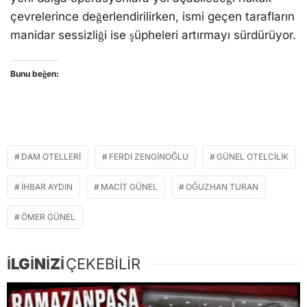
İLGİNİZİ
ÇEKEBİLİR
Ramazanpaşa esnafı şokta: Babası vefat eden
işçinin feryadını İhbar Aydın duydu!