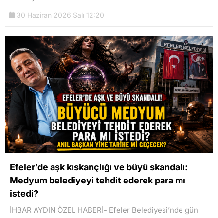
30 Haziran 2026 Salı 12:20
Efeler’de aşk kıskançlığı ve büyü skandalı:
Medyum belediyeyi tehdit ederek para mı
istedi?
İHBAR AYDIN ÖZEL HABERİ- Efeler Belediyesi’nde gün