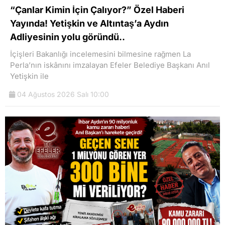
“Çanlar Kimin İçin Çalıyor?” Özel Haberi
Yayında! Yetişkin ve Altıntaş’a Aydın
Adliyesinin yolu göründü..
İçişleri Bakanlığı incelemesini bilmesine rağmen La
Perla’nın iskânını imzalayan Efeler Belediye Başkanı Anıl
Yetişkin ile
04 Ağustos 2026 Salı 10:00