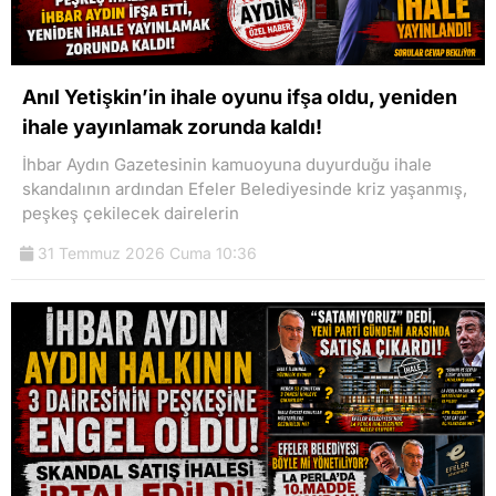
Anıl Yetişkin’in ihale oyunu ifşa oldu, yeniden
ihale yayınlamak zorunda kaldı!
İhbar Aydın Gazetesinin kamuoyuna duyurduğu ihale
skandalının ardından Efeler Belediyesinde kriz yaşanmış,
peşkeş çekilecek dairelerin
31 Temmuz 2026 Cuma 10:36