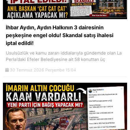
İhbar Aydın, Aydın Halkının 3 dairesinin
peşkeşine engel oldu! Skandal satış ihalesi
iptal edildi!
Usulsüzlük ve kamu zararı iddialarıyla gündemde olan La
Perla’daki Efeler Belediyesine ait 58 konuttan üç
30 Temmuz 2026 Perşembe 15:04