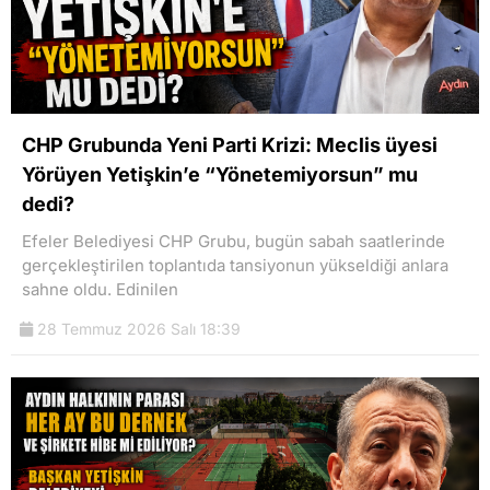
CHP Grubunda Yeni Parti Krizi: Meclis üyesi
Yörüyen Yetişkin’e “Yönetemiyorsun” mu
dedi?
Efeler Belediyesi CHP Grubu, bugün sabah saatlerinde
gerçekleştirilen toplantıda tansiyonun yükseldiği anlara
sahne oldu. Edinilen
28 Temmuz 2026 Salı 18:39