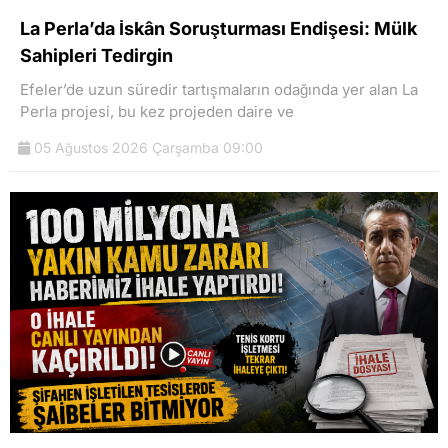
La Perla’da İskân Soruşturması Endişesi: Mülk
Sahipleri Tedirgin
Efeler’de uzun süredir tartışmaların odağında yer alan La
Perla projesi, bu kez projeden daire ve
05 Ağustos 2026 Çarşamba 09:00