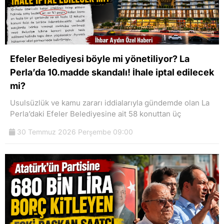
Efeler Belediyesi böyle mi yönetiliyor? La
Perla’da 10.madde skandalı! İhale iptal edilecek
mi?
Usulsüzlük ve kamu zararı iddialarıyla gündemde olan La
Perla’daki Efeler Belediyesine ait 58 konuttan üç
30 Temmuz 2026 Perşembe 09:00