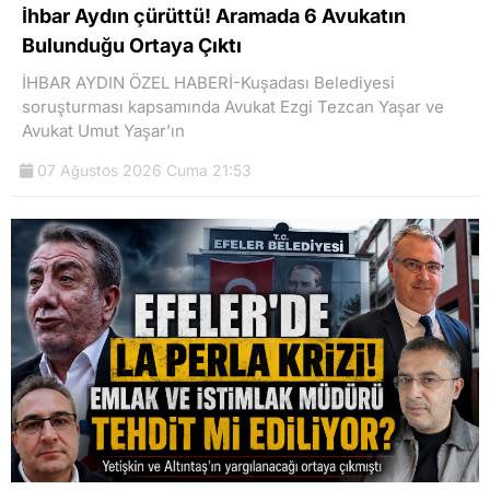
İhbar Aydın çürüttü! Aramada 6 Avukatın
Bulunduğu Ortaya Çıktı
İHBAR AYDIN ÖZEL HABERİ-Kuşadası Belediyesi
soruşturması kapsamında Avukat Ezgi Tezcan Yaşar ve
Avukat Umut Yaşar’ın
07 Ağustos 2026 Cuma 21:53