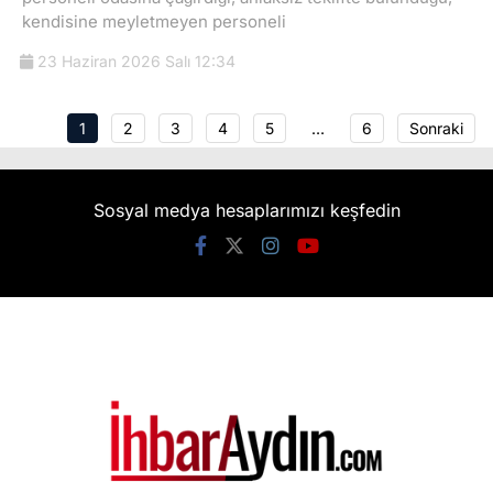
kendisine meyletmeyen personeli
23 Haziran 2026 Salı 12:34
1
2
3
4
5
…
6
Sonraki
Sosyal medya hesaplarımızı keşfedin