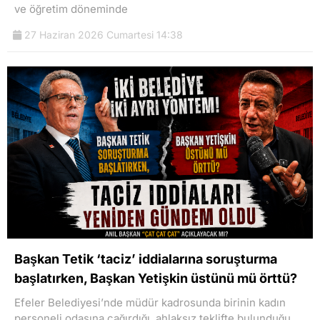
ve öğretim döneminde
27 Haziran 2026 Cumartesi 14:38
Başkan Tetik ‘taciz’ iddialarına soruşturma
başlatırken, Başkan Yetişkin üstünü mü örttü?
Efeler Belediyesi’nde müdür kadrosunda birinin kadın
personeli odasına çağırdığı, ahlaksız teklifte bulunduğu,