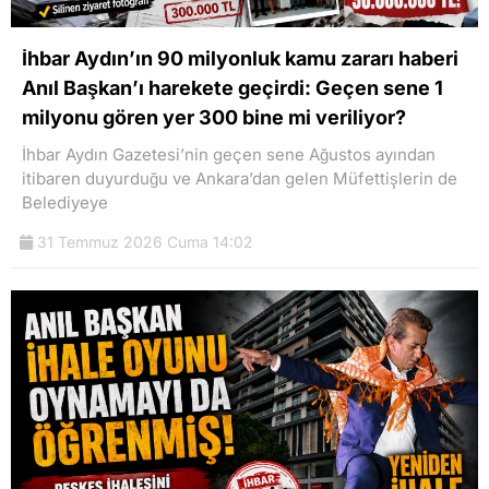
İhbar Aydın’ın 90 milyonluk kamu zararı haberi
Anıl Başkan’ı harekete geçirdi: Geçen sene 1
milyonu gören yer 300 bine mi veriliyor?
İhbar Aydın Gazetesi’nin geçen sene Ağustos ayından
itibaren duyurduğu ve Ankara’dan gelen Müfettişlerin de
Belediyeye
31 Temmuz 2026 Cuma 14:02