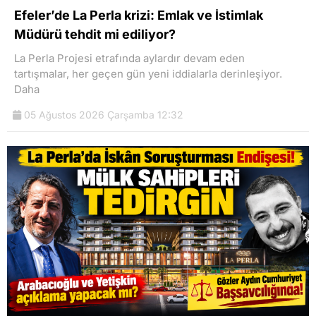
Efeler’de La Perla krizi: Emlak ve İstimlak
Müdürü tehdit mi ediliyor?
La Perla Projesi etrafında aylardır devam eden
tartışmalar, her geçen gün yeni iddialarla derinleşiyor.
Daha
05 Ağustos 2026 Çarşamba 12:32