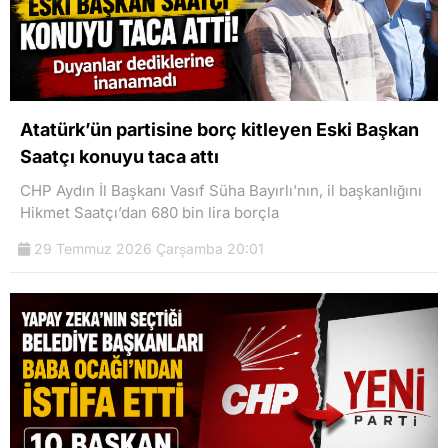
Atatürk’ün partisine borç kitleyen Eski Başkan
Saatçı konuyu taca attı
CHP Aydın İl Başkanı Vasıf Süha Bayırlı’nın, il başkanlığını
Hikmet Saatçı’dan 680 bin lira borçla
29 Temmuz 2026 Çarşamba 20:01