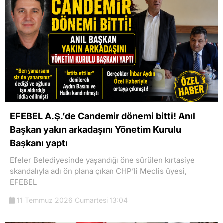
EFEBEL A.Ş.’de Candemir dönemi bitti! Anıl
Başkan yakın arkadaşını Yönetim Kurulu
Başkanı yaptı
Efeler Belediyesinde yaşandığı öne sürülen kırtasiye
skandalıyla adı ön plana çıkan CHP’li Meclis üyesi,
EFEBEL
11 Temmuz 2026 Cumartesi 13:04