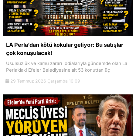
LA Perla’dan kötü kokular geliyor: Bu satışlar
çok konuşulacak!
Usulsüzlük ve kamu zararı iddialarıyla gündemde olan La
Perla’daki Efeler Belediyesine ait 53 konuttan üç
29 Temmuz 2026 Çarşamba 10:09