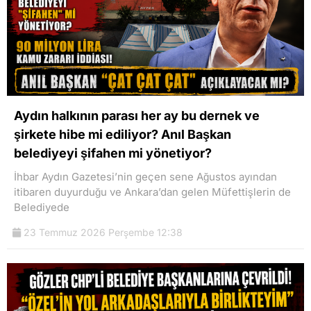
Aydın halkının parası her ay bu dernek ve
şirkete hibe mi ediliyor? Anıl Başkan
belediyeyi şifahen mi yönetiyor?
İhbar Aydın Gazetesi’nin geçen sene Ağustos ayından
itibaren duyurduğu ve Ankara’dan gelen Müfettişlerin de
Belediyede
23 Temmuz 2026 Perşembe 12:38