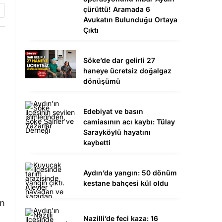
çürüttü! Aramada 6
Avukatın Bulunduğu Ortaya
Çıktı
Söke’de dar gelirli 27
haneye ücretsiz doğalgaz
dönüşümü
Edebiyat ve basın
camiasının acı kaybı: Tülay
Sarayköylü hayatını
kaybetti
Aydın’da yangın: 50 dönüm
kestane bahçesi kül oldu
in
Nazilli’de feci kaza: 16