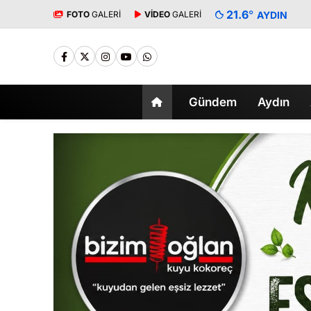
21.6
°
FOTO
GALERİ
VİDEO
GALERİ
AYDIN
Gündem
Aydın