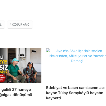
LI
ÖZGÜR ARICI
Edebiyat ve basın camiasının acı
 gelirli 27 haneye
kaybı: Tülay Sarayköylü hayatını
oğalgaz dönüşümü
kaybetti