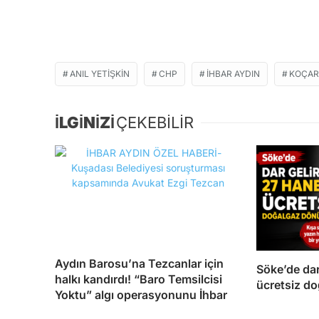
ANIL YETIŞKIN
CHP
IHBAR AYDIN
KOÇAR
İLGİNİZİ
ÇEKEBİLİR
Aydın Barosu’na Tezcanlar için
Söke’de dar
halkı kandırdı! “Baro Temsilcisi
ücretsiz d
Yoktu” algı operasyonunu İhbar