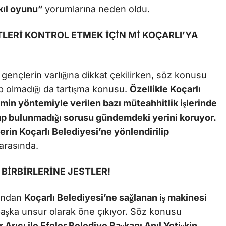
kıl oyunu”
yorumlarına neden oldu.
LERİ KONTROL ETMEK İÇİN Mİ KOÇARLI’YA
gençlerin varlığına dikkat çekilirken, söz konusu
up olmadığı da tartışma konusu.
Özellikle Koçarlı
min yöntemiyle verilen bazı müteahhitlik işlerinde
nup bulunmadığı sorusu gündemdeki yerini koruyor.
erin Koçarlı Belediyesi’ne yönlendirilip
arasında.
 BİRBİRLERİNE JESTLER!
fından
Koçarlı Belediyesi’ne sağlanan iş makinesi
başka unsur olarak öne çıkıyor. Söz konusu
Arıcı ile Efeler Belediye Başkanı Anıl Yetişkin