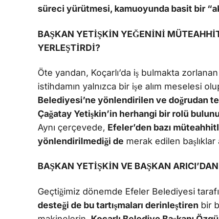
süreci yürütmesi, kamuoyunda basit bir “a
BAŞKAN YETİŞKİN YEĞENİNİ MÜTEAHHİT
YERLEŞTİRDİ?
Öte yandan, Koçarlı’da iş bulmakta zorlanan 
istihdamın yalnızca bir işe alım meselesi ol
Belediyesi’ne yönlendirilen ve doğrudan te
Çağatay Yetişkin’in herhangi bir rolü bulu
Aynı çerçevede,
Efeler’den bazı müteahhitl
yönlendirilmediği de
merak edilen başlıklar 
BAŞKAN YETİŞKİN VE BAŞKAN ARICI’DAN
Geçtiğimiz dönemde Efeler Belediyesi tara
desteği de bu tartışmaları derinleştiren
bir 
makinelerin,
Koçarlı Belediye Başkanı Özgür 