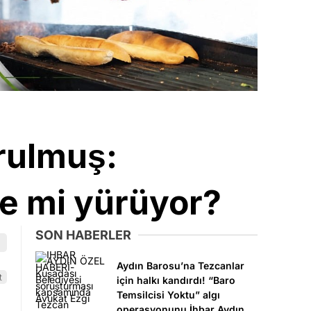
urulmuş:
rle mi yürüyor?
SON HABERLER
Aydın Barosu’na Tezcanlar
t
için halkı kandırdı! “Baro
Temsilcisi Yoktu” algı
operasyonunu İhbar Aydın