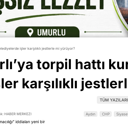
lediyelerde işler karşılıklı jestlerle mi yürüyor?
lı’ya torpil hattı k
ler karşılıklı jestle
TÜM YAZILARI
k: HABER MERKEZI
Aydın
CHP
Siyase