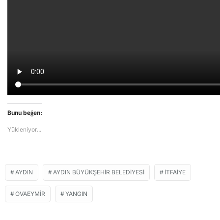
Bunu beğen:
Yükleniyor...
AYDIN
AYDIN BÜYÜKŞEHIR BELEDIYESI
İTFAIYE
OVAEYMIR
YANGIN