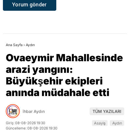
Ana Sayfa
›
Aydın
Ovaeymir Mahallesinde
arazi yangını:
Büyükşehir ekipleri
anında müdahale etti
İhbar Aydın
TÜM YAZILARI
Giriş: 08-08-2026 19:30
Asayiş
Aydın
Güncelleme: 08-08-2026 19:30