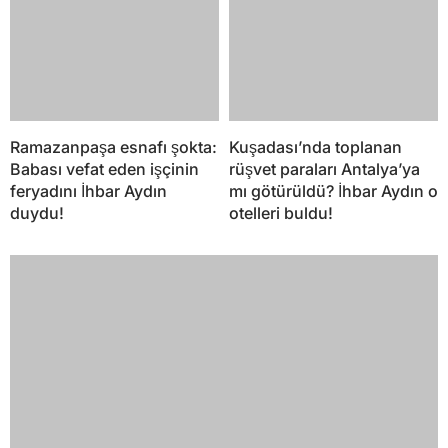
Ramazanpaşa esnafı şokta:
Kuşadası’nda toplanan
Babası vefat eden işçinin
rüşvet paraları Antalya’ya
feryadını İhbar Aydın
mı götürüldü? İhbar Aydın o
duydu!
otelleri buldu!