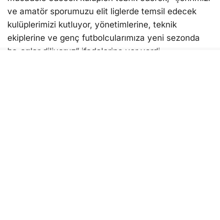
ve amatör sporumuzu elit liglerde temsil edecek
kulüplerimizi kutluyor, yönetimlerine, teknik
ekiplerine ve genç futbolcularımıza yeni sezonda
başarılar diliyoruz” ifadelerine yer verdi.
Aydın futbolunun altyapı gelişimine önemli katkı
sunması beklenen Gelişim Ligleri’nde mücadele
edecek kulüplerin, yeni sezonda kenti en iyi şekilde
temsil etmesi hedefleniyor.
Bunu beğen:
Yükleniyor...
AYDIN
AYDIN AMATÖR SPOR
AYDIN AMATÖR SPOR