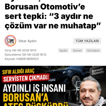
Borusan Otomotiv’e
sert tepki: “3 aydır ne
çözüm var ne muhatap”
İhbar Aydın
TÜM YAZILARI
Giriş: 06-08-2026 19:13
Aydın
Genel
Gündem
Güncelleme: 06-08-2026 19:13
Kaynak: HABER MERKEZI