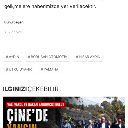
gelişmelere haberimizde yer verilecektir.
Bunu beğen:
Yükleniyor...
AYDIN
BORUSAN OTOMOTIV
İHBAR AYDIN
UTKU UYANIK
YAMAHA
İLGİNİZİ
ÇEKEBİLİR