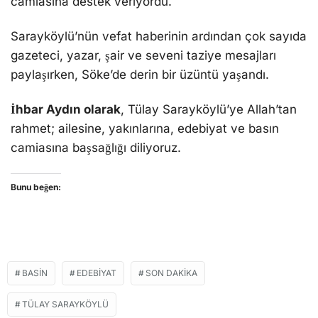
camiasına destek veriyordu.
Sarayköylü’nün vefat haberinin ardından çok sayıda
gazeteci, yazar, şair ve seveni taziye mesajları
paylaşırken, Söke’de derin bir üzüntü yaşandı.
İhbar Aydın olarak
, Tülay Sarayköylü’ye Allah’tan
rahmet; ailesine, yakınlarına, edebiyat ve basın
camiasına başsağlığı diliyoruz.
Bunu beğen:
BASIN
EDEBIYAT
SON DAKIKA
TÜLAY SARAYKÖYLÜ