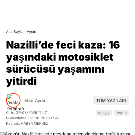
Ana Sayfa
›
Aydın
Nazilli’de feci kaza: 16
yaşındaki motosiklet
sürücüsü yaşamını
yitirdi
İhbar Aydın
TÜM YAZILARI
Giriş: 07-08-2026 17:47
Asayiş
Aydın
Güncelleme: 07-08-2026 17:47
Kaynak: HABER MERKEZI