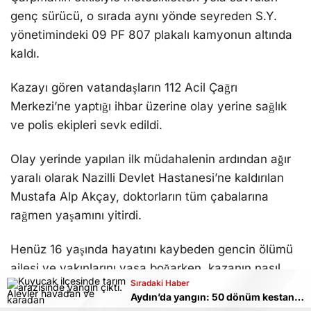
genç sürücü, o sırada aynı yönde seyreden S.Y.
yönetimindeki 09 PF 807 plakalı kamyonun altında
kaldı.
Kazayı gören vatandaşların 112 Acil Çağrı
Merkezi’ne yaptığı ihbar üzerine olay yerine sağlık
ve polis ekipleri sevk edildi.
Olay yerinde yapılan ilk müdahalenin ardından ağır
yaralı olarak Nazilli Devlet Hastanesi’ne kaldırılan
Mustafa Alp Akçay, doktorların tüm çabalarına
rağmen yaşamını yitirdi.
Henüz 16 yaşında hayatını kaybeden gencin ölümü
ailesi ve yakınlarını yasa boğarken, kazanın nasıl
Sıradaki Haber
meydana geldiğinin belirlenmesi için polis ekipleri
Aydın’da yangın: 50 dönüm kestane bahçesi kül oldu
tarafından soruşturma başlatıldı.