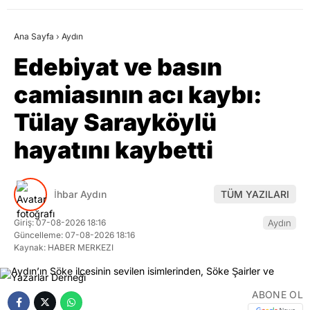
Ana Sayfa
›
Aydın
Edebiyat ve basın
camiasının acı kaybı:
Tülay Sarayköylü
hayatını kaybetti
İhbar Aydın
TÜM YAZILARI
Giriş: 07-08-2026 18:16
Aydın
Güncelleme: 07-08-2026 18:16
Kaynak: HABER MERKEZI
ABONE OL