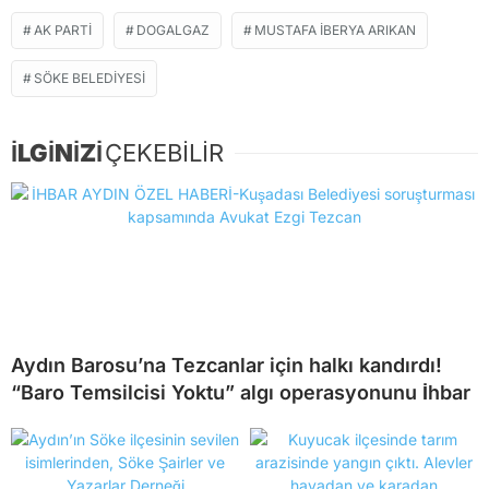
AK PARTI
DOGALGAZ
MUSTAFA İBERYA ARIKAN
SÖKE BELEDIYESI
İLGİNİZİ
ÇEKEBİLİR
Aydın Barosu’na Tezcanlar için halkı kandırdı!
“Baro Temsilcisi Yoktu” algı operasyonunu İhbar