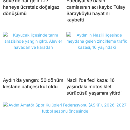
Söke’de dar gelirli 27
Edebiyat ve basın
haneye ücretsiz doğalgaz
camiasının acı kaybı: Tülay
dönüşümü
Sarayköylü hayatını
kaybetti
Aydın’da yangın: 50 dönüm
Nazilli’de feci kaza: 16
kestane bahçesi kül oldu
yaşındaki motosiklet
sürücüsü yaşamını yitirdi