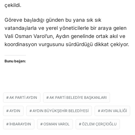
çekildi.
Göreve başladığı günden bu yana sık sık
vatandaşlarla ve yerel yöneticilerle bir araya gelen
Vali Osman Varol’un, Aydın genelinde ortak akıl ve
koordinasyon vurgusunu sürdürdüğü dikkat çekiyor.
Bunu beğen:
AK PARTI AYDIN
AK PARTI BELEDIYE BAŞKANLARI
AYDIN
AYDIN BÜYÜKŞEHIR BELEDIYESI
AYDIN VALILIĞI
IHBARAYDIN
OSMAN VAROL
ÖZLEM ÇERÇIOĞLU