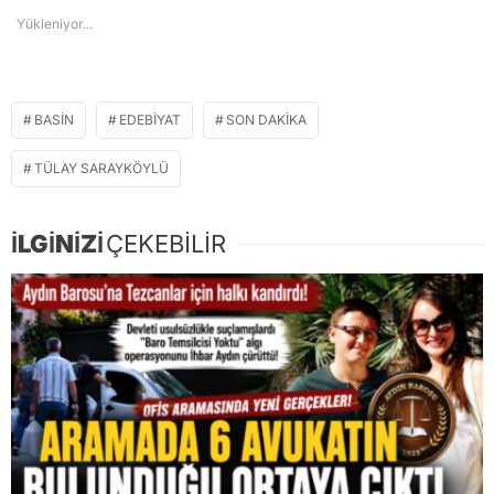
Yükleniyor...
BASIN
EDEBIYAT
SON DAKIKA
TÜLAY SARAYKÖYLÜ
İLGİNİZİ
ÇEKEBİLİR