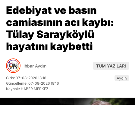
Edebiyat ve basın
camiasının acı kaybı:
Tülay Sarayköylü
hayatını kaybetti
İhbar Aydın
TÜM YAZILARI
Giriş: 07-08-2026 18:16
Aydın
Güncelleme: 07-08-2026 18:16
Kaynak: HABER MERKEZI