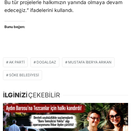
Bu tür projelerle halkımızın yanında olmaya devam
edeceğiz.” ifadelerini kullandı.
Bunu beğen:
AK PARTI
DOGALGAZ
MUSTAFA İBERYA ARIKAN
SÖKE BELEDIYESI
İLGİNİZİ
ÇEKEBİLİR