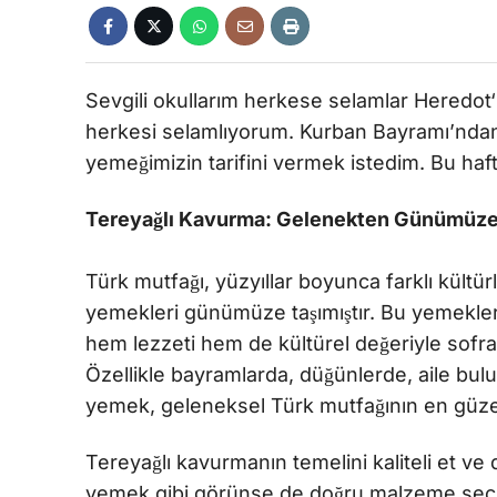
Sevgili okullarım herkese selamlar Heredot‘u
herkesi selamlıyorum. Kurban Bayramı’ndan s
yemeğimizin tarifini vermek istedim. Bu haf
Tereyağlı Kavurma: Gelenekten Günümüze 
Türk mutfağı, yüzyıllar boyunca farklı kültür
yemekleri günümüze taşımıştır. Bu yemekler
hem lezzeti hem de kültürel değeriyle sofra
Özellikle bayramlarda, düğünlerde, aile bul
yemek, geleneksel Türk mutfağının en güzel
Tereyağlı kavurmanın temelini kaliteli et ve 
yemek gibi görünse de doğru malzeme seçim