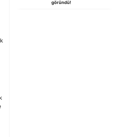
göründü!
ek
k
e