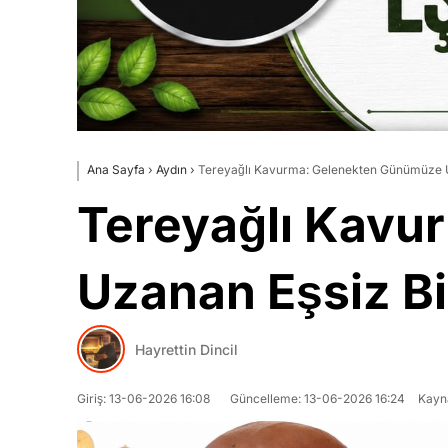
Ana Sayfa
›
Aydın
›
Tereyağlı Kavurma: Gelenekten Günümüze U
Tereyağlı Kavu
Uzanan Eşsiz Bi
Hayrettin Dincil
Giriş: 13-06-2026 16:08
Güncelleme: 13-06-2026 16:24
Kayn