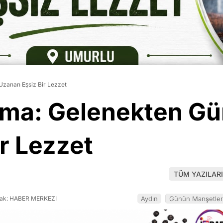
zanan Eşsiz Bir Lezzet
rma: Gelenekten 
r Lezzet
TÜM YAZILARI
ak: HABER MERKEZI
Aydın
Günün Manşetler