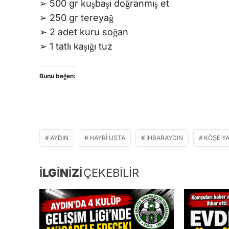
➢ 500 gr kuşbaşı doğranmış et
➢ 250 gr tereyağ
➢ 2 adet kuru soğan
➢ 1 tatlı kaşığı tuz
Bunu beğen:
AYDIN
HAYRI USTA
İHBARAYDIN
KÖŞE YA
İLGİNİZİ
ÇEKEBİLİR