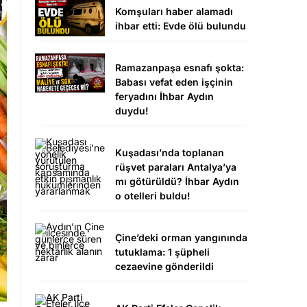
Komşuları haber alamadı
ihbar etti: Evde ölü bulundu
Ramazanpaşa esnafı şokta:
Babası vefat eden işçinin
feryadını İhbar Aydın
duydu!
Kuşadası’nda toplanan
rüşvet paraları Antalya’ya
mı götürüldü? İhbar Aydın
o otelleri buldu!
Çine’deki orman yangınında
tutuklama: 1 şüpheli
cezaevine gönderildi