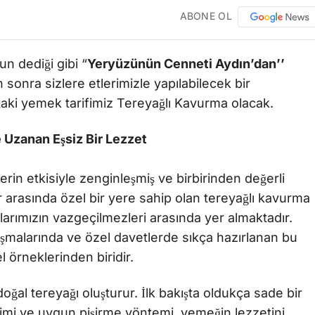
ABONE OL
n dediği gibi “
Yeryüzünün Cenneti Aydın’dan’’
onra sizlere etlerimizle yapılabilecek bir
taki yemek tarifimiz Tereyağlı Kavurma olacak.
Uzanan Eşsiz Bir Lezzet
lerin etkisiyle zenginleşmiş ve birbirinden değerli
 arasında özel bir yere sahip olan tereyağlı kavurma
larımızın vazgeçilmezleri arasında yer almaktadır.
uşmalarında ve özel davetlerde sıkça hazırlanan bu
 örneklerinden biridir.
doğal tereyağı oluşturur. İlk bakışta oldukça sade bir
i ve uygun pişirme yöntemi, yemeğin lezzetini