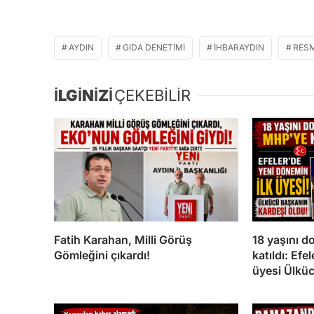
AYDIN
GIDA DENETIMI
İHBARAYDIN
RESM
İLGİNİZİ
ÇEKEBİLİR
Fatih Karahan, Milli Görüş
18 yaşını 
Gömleğini çıkardı!
katıldı: Efe
üyesi Ülkü