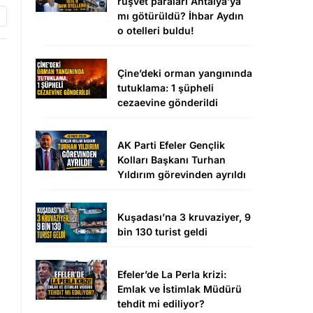
rüşvet paraları Antalya’ya
mı götürüldü? İhbar Aydın
o otelleri buldu!
Çine’deki orman yangınında
tutuklama: 1 şüpheli
cezaevine gönderildi
AK Parti Efeler Gençlik
Kolları Başkanı Turhan
Yıldırım görevinden ayrıldı
Kuşadası’na 3 kruvaziyer, 9
bin 130 turist geldi
Efeler’de La Perla krizi:
Emlak ve İstimlak Müdürü
tehdit mi ediliyor?