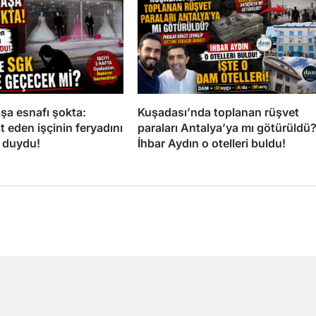
a esnafı şokta:
Kuşadası’nda toplanan rüşvet
t eden işçinin feryadını
paraları Antalya’ya mı götürüldü
n duydu!
İhbar Aydın o otelleri buldu!