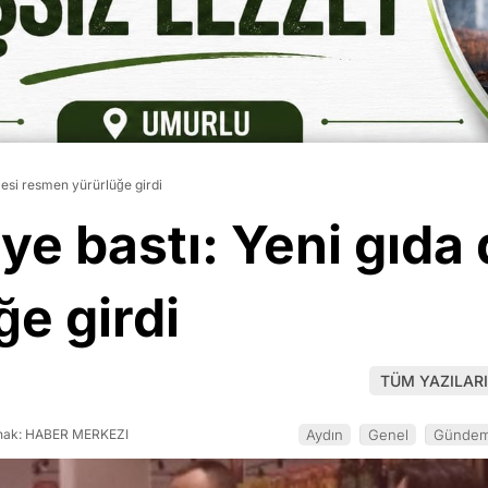
esi resmen yürürlüğe girdi
e bastı: Yeni gıda
e girdi
TÜM YAZILARI
ak: HABER MERKEZI
Aydın
Genel
Günde