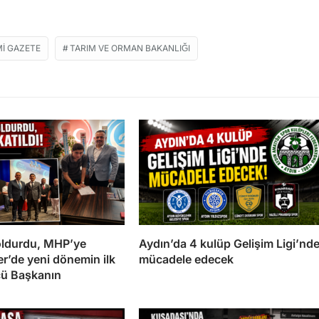
I GAZETE
TARIM VE ORMAN BAKANLIĞI
doldurdu, MHP’ye
Aydın’da 4 kulüp Gelişim Ligi’nd
ler’de yeni dönemin ilk
mücadele edecek
cü Başkanın