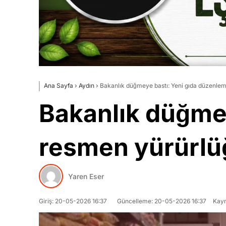
Ana Sayfa
›
Aydın
›
Bakanlık düğmeye bastı: Yeni gıda düzenlem
Bakanlık düğmey
resmen yürürlüğ
Yaren Eser
Giriş: 20-05-2026 16:37
Güncelleme: 20-05-2026 16:37
Kayn