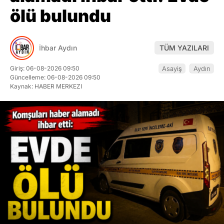
ölü bulundu
İhbar Aydın
TÜM YAZILARI
Giriş: 06-08-2026 09:50
Asayiş
Aydın
Güncelleme: 06-08-2026 09:50
Kaynak: HABER MERKEZI