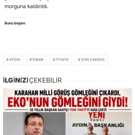
morguna kaldırıldı.
Bunu beğen:
AYDIN
İHBAR
İTFAIYE
SON DAKKKA
İLGİNİZİ
ÇEKEBİLİR