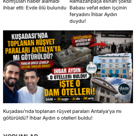
Komşuları haber alamadı
Ramazanpaşa esnafı şokta:
ihbar etti: Evde ölü bulundu
Babası vefat eden işçinin
feryadını İhbar Aydın
duydu!
Kuşadası’nda toplanan rüşvet paraları Antalya’ya mı
götürüldü? İhbar Aydın o otelleri buldu!