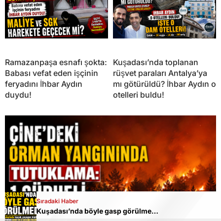
Ramazanpaşa esnafı şokta:
Kuşadası’nda toplanan
Babası vefat eden işçinin
rüşvet paraları Antalya’ya
feryadını İhbar Aydın
mı götürüldü? İhbar Aydın o
duydu!
otelleri buldu!
Sıradaki Haber
Kuşadası’nda böyle gasp görülmedi: Evlerinde kaçak yaşayan kişiler tarafından anne ve 2 çocuğu bıçaklandı