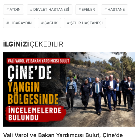
AYDIN
DEVLET HASTANESI
EFELER
HASTANE
İHBARAYDIN
SAĞLIK
ŞEHIR HASTANESI
İLGİNİZİ
ÇEKEBİLİR
Vali Varol ve Bakan Yardımcısı Bulut, Çine’de