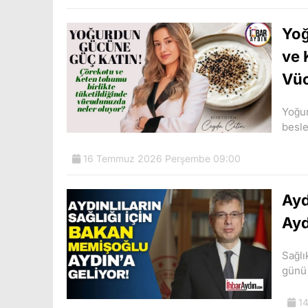
Yoğ
ve 
Vüc
Yoğur
besle
16 Temmuz 2026 Perşembe 09:00
Ayd
Ayd
Sağl
günü 
14