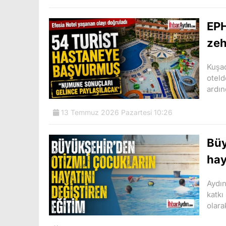
EPH
zeh
Kuşad
oteld
ardı
13 Temmuz 2026 Pazartesi 10:26
Büy
hay
Aydın
katkı
olara