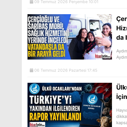
09 Temmuz 2026 Perşembe 10:01
Çer
Hiz
da 
Aydın
Aydın
06 Temmuz 2026 Pazartesi 17:45
Ülk
İçi
Hayva
dikka
kaps