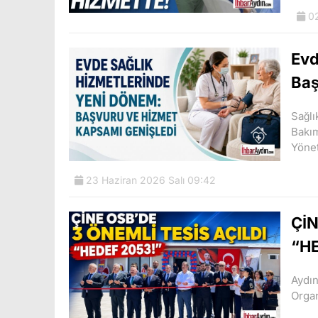
02
Evd
Baş
Sağlı
Bakım
Yönet
23 Haziran 2026 Salı 09:42
ÇİN
“H
Aydın
Organ