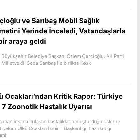
çioğlu ve Sarıbaş Mobil Sağlık
metini Yerinde İnceledi, Vatandaşlarla
bir araya geldi
 Büyükşehir Belediye Başkanı Özlem Çerçioğlu, AK Parti
 Milletvekili Seda Sarıbaş ile birlikte Köşk
ü Ocakları’ndan Kritik Rapor: Türkiye
n 7 Zoonotik Hastalık Uyarısı
ndan insana bulaşan hastalıkların oluşturduğu risklere
t çeken Ülkü Ocakları İzmir İl Başkanlığı, hazırladığı
amlı