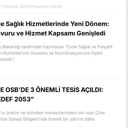
 Temmuz 2026 Perşembe 09:59
e Sağlık Hizmetlerinde Yeni Dönem:
vuru ve Hizmet Kapsamı Genişledi
k Bakanlığı tarafından hazırlanan “Evde Sağlık ve Palyatif
 Hizmetlerinin Sunumu ve Koordinasyonuna İlişkin
melik”,
E OSB’DE 3 ÖNEMLİ TESİS AÇILDI:
EDEF 2053”
’ın üretim ve istihdam merkezlerinden biri olan Çine
ize Sanayi Bölgesi’nde önemli bir yatırım daha