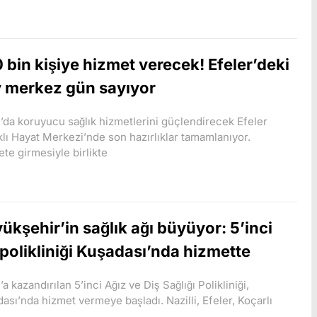
 bin kişiye hizmet verecek! Efeler’deki
 merkez gün sayıyor
’da koruyucu sağlık hizmetlerini güçlendirecek Efeler
klı Hayat Merkezi’nde son hazırlıklar tamamlanıyor.
te girmesiyle birlikte
ükşehir’in sağlık ağı büyüyor: 5’inci
 polikliniği Kuşadası’nda hizmette
’a kazandırılan 5’inci Ağız ve Diş Sağlığı Polikliniği,
ası’nda hizmet vermeye başladı. Nazilli, Efeler, Koçarlı