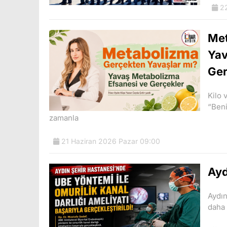
22
Met
Yav
Ger
Kilo 
“Ben
zamanla
21 Haziran 2026 Pazar 09:00
Ayd
Aydın
daha 