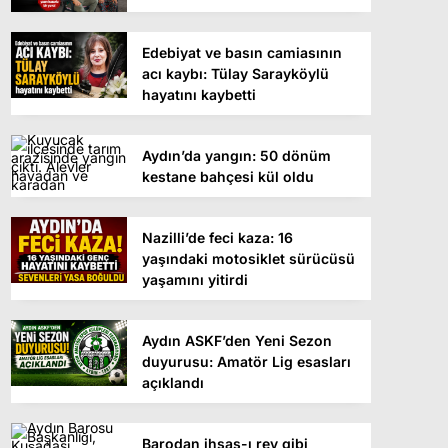
Edebiyat ve basın camiasının
acı kaybı: Tülay Sarayköylü
hayatını kaybetti
Aydın’da yangın: 50 dönüm
kestane bahçesi kül oldu
Nazilli’de feci kaza: 16
yaşındaki motosiklet sürücüsü
yaşamını yitirdi
Aydın ASKF’den Yeni Sezon
duyurusu: Amatör Lig esasları
açıklandı
Barodan ihsas-ı rey gibi