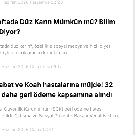
 Haziran 2026 Perşembe 22:28
aftada Düz Karın Mümkün mü? Bilim
Diyor?
ftada düz karın”, özellikle sosyal medya ve hızlı diyet
eriyle en çok aranan konulardan
 Haziran 2026 Cumartesi 09:12
abet ve Koah hastalarına müjde! 32
ç daha geri ödeme kapsamına alındı
l Güvenlik Kurumu’nun (SGK) geri ödeme listesi
letildi. Çalışma ve Sosyal Güvenlik Bakanı Vedat Işıkhan,
 Haziran 2026 Cuma 13:34