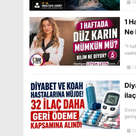
18
1 H
Ne 
“1 ha
vaatl
13
Diy
ila
Sosya
geniş
12