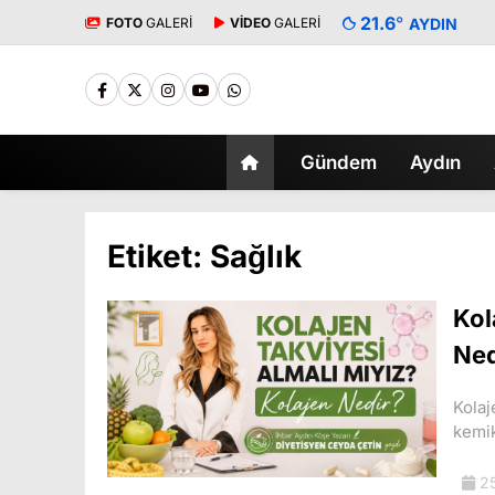
21.6
°
FOTO
GALERİ
VİDEO
GALERİ
AYDIN
Gündem
Aydın
Etiket:
Sağlık
Kol
Ned
Kolaj
kemik
25