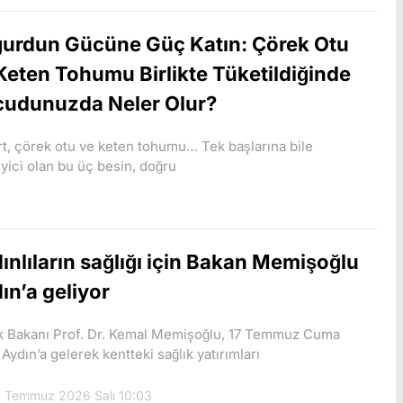
urdun Gücüne Güç Katın: Çörek Otu
Keten Tohumu Birlikte Tüketildiğinde
udunuzda Neler Olur?
t, çörek otu ve keten tohumu… Tek başlarına bile
yici olan bu üç besin, doğru
ınlıların sağlığı için Bakan Memişoğlu
ın’a geliyor
ık Bakanı Prof. Dr. Kemal Memişoğlu, 17 Temmuz Cuma
Aydın’a gelerek kentteki sağlık yatırımları
 Temmuz 2026 Salı 10:03