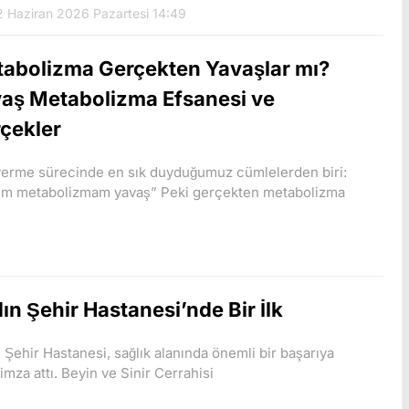
 Haziran 2026 Pazartesi 14:49
abolizma Gerçekten Yavaşlar mı?
aş Metabolizma Efsanesi ve
çekler
verme sürecinde en sık duyduğumuz cümlelerden biri:
im metabolizmam yavaş” Peki gerçekten metabolizma
ın Şehir Hastanesi’nde Bir İlk
 Şehir Hastanesi, sağlık alanında önemli bir başarıya
imza attı. Beyin ve Sinir Cerrahisi