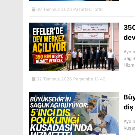
06 Temmuz 2026 Pazartesi 15:18
350
dev
Aydın
Sağlı
Hizme
02 Temmuz 2026 Perşembe 13:40
Büy
diş
Aydın
Kuşad