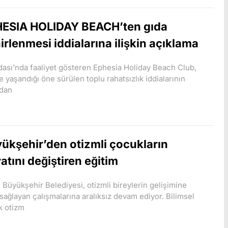
ESIA HOLIDAY BEACH’ten gıda
irlenmesi iddialarına ilişkin açıklama
ası’nda faaliyet gösteren Ephesia Holiday Beach Club,
e yaşandığı öne sürülen toplu rahatsızlık iddialarının
ndan
ükşehir’den otizmli çocukların
atını değiştiren eğitim
 Büyükşehir Belediyesi, otizmli bireylerin gelişimine
 sağlayan çalışmalarına aralıksız devam ediyor. Bilimsel
k otizm