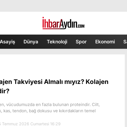
Asayiş
Dünya
Teknoloji
Spor
Ekonomi
S
ajen Takviyesi Almalı mıyız? Kolajen
ir?
en, vücudumuzda en fazla bulunan proteindir. Cilt,
, kas, tendon, bağ dokusu ve kıkırdakların temel
 Temmuz 2026 Cumartesi 16:29