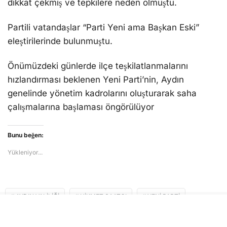
dikkat çekmiş ve tepkilere neden olmuştu.
Partili vatandaşlar “Parti Yeni ama Başkan Eski”
eleştirilerinde bulunmuştu.
Önümüzdeki günlerde ilçe teşkilatlanmalarını
hızlandırması beklenen Yeni Parti’nin, Aydın
genelinde yönetim kadrolarını oluşturarak saha
çalışmalarına başlaması öngörülüyor
Bunu beğen:
Yükleniyor...
AYDIN VALILIĞI
HIKMET SAATÇI
YENI PARTI
YENI PARTI AYDIN IL BAŞKANLIĞI