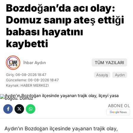
Bozdoğan’da acı olay:
Domuz sanıp ateş ettiği
babası hayatını
kaybetti
İhbar Aydın
TÜM YAZILARI
Giriş: 06-08-2026 18:47
Asayiş
Aydın
Güncelleme: 06-08-2026 18:47
Kaynak: HABER MERKEZI
ABONE OL
Aydın’ın Bozdoğan ilçesinde yaşanan trajik olay,