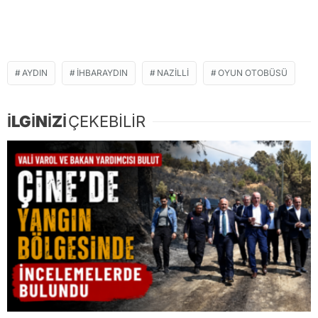
AYDIN
IHBARAYDIN
NAZILLI
OYUN OTOBÜSÜ
İLGİNİZİ
ÇEKEBİLİR