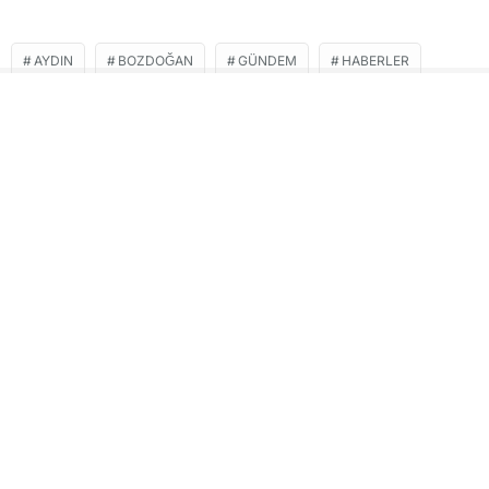
AYDIN
BOZDOĞAN
GÜNDEM
HABERLER
İHBAR AYDIN
SON DAKIKA
İLGİNİZİ
ÇEKEBİLİR