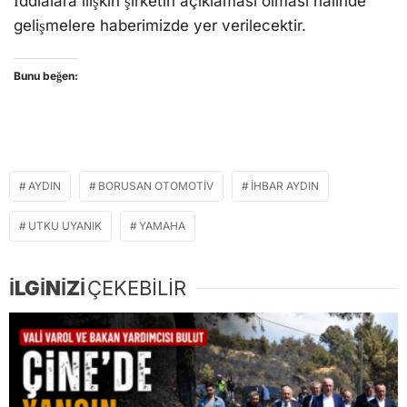
İddialara ilişkin şirketin açıklaması olması halinde
gelişmelere haberimizde yer verilecektir.
Bunu beğen:
AYDIN
BORUSAN OTOMOTIV
İHBAR AYDIN
UTKU UYANIK
YAMAHA
İLGİNİZİ
ÇEKEBİLİR