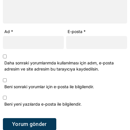
Ad
*
E-posta
*
Daha sonraki yorumlarımda kullanılması için adım, e-posta
adresim ve site adresim bu tarayıcıya kaydedilsin.
Beni sonraki yorumlar için e-posta ile bilgilendir.
Beni yeni yazılarda e-posta ile bilgilendir.