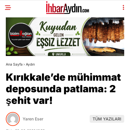
Ana Sayfa
›
Aydın
Kırıkkale’de mühimmat
deposunda patlama: 2
şehit var!
Yaren Eser
TÜM YAZILARI