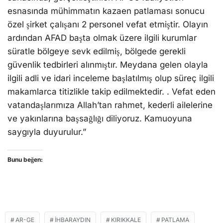
esnasında mühimmatın kazaen patlaması sonucu
özel şirket çalışanı 2 personel vefat etmiştir. Olayın
ardından AFAD başta olmak üzere ilgili kurumlar
süratle bölgeye sevk edilmiş, bölgede gerekli
güvenlik tedbirleri alınmıştır. Meydana gelen olayla
ilgili adli ve idari inceleme başlatılmış olup süreç ilgili
makamlarca titizlikle takip edilmektedir. . Vefat eden
vatandaşlarımıza Allah’tan rahmet, kederli ailelerine
ve yakınlarına başsağlığı diliyoruz. Kamuoyuna
saygıyla duyurulur.”
Bunu beğen:
AR-GE
IHBARAYDIN
KIRIKKALE
PATLAMA