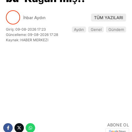
İhbar Aydın
TÜM YAZILARI
Giriş: 09-08-2026 17:23
Aydın
Genel
Gündem
Güncelleme: 09-08-2026 17:28
Kaynak: HABER MERKEZI
ABONE OL