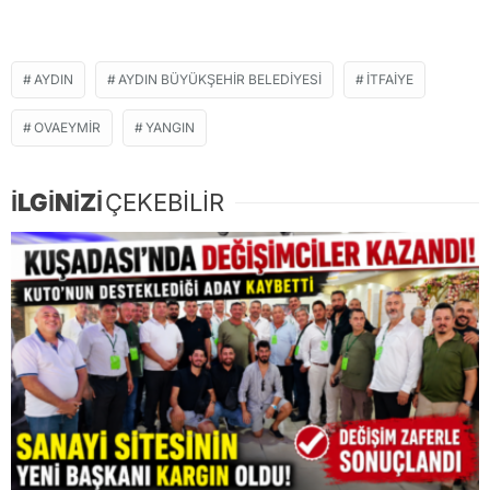
AYDIN
AYDIN BÜYÜKŞEHIR BELEDIYESI
İTFAIYE
OVAEYMIR
YANGIN
İLGİNİZİ
ÇEKEBİLİR