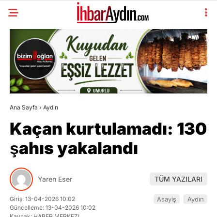
Ana Sayfa
›
Aydın
Kaçan kurtulamadı: 130
şahıs yakalandı
Yaren Eser
TÜM YAZILARI
Giriş: 13-04-2026 10:02
Asayiş
Aydın
Güncelleme: 13-04-2026 10:02
Kaynak: HABER MERKEZI