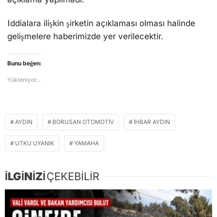
İddialara ilişkin şirketin açıklaması olması halinde
gelişmelere haberimizde yer verilecektir.
Bunu beğen:
Yükleniyor...
AYDIN
BORUSAN OTOMOTIV
İHBAR AYDIN
UTKU UYANIK
YAMAHA
İLGİNİZİ
ÇEKEBİLİR