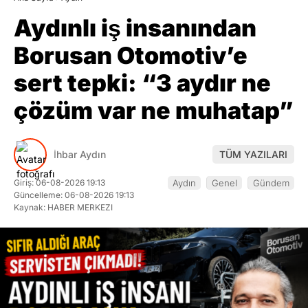
Aydınlı iş insanından
Borusan Otomotiv’e
sert tepki: “3 aydır ne
çözüm var ne muhatap”
İhbar Aydın
TÜM YAZILARI
Giriş: 06-08-2026 19:13
Aydın
Genel
Gündem
Güncelleme: 06-08-2026 19:13
Kaynak: HABER MERKEZI