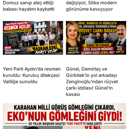
Domuz sanıp ateş ettiği
değişiyor, Söke modern
babası hayatını kaybetti
görünüme kavuşuyor
Yeni Parti Aydın’da resmen
Günel, Demirtaş ve
kuruldu: Kuruluş dilekçesi
Gürbilek’in yol arkadaşı
Valiliğe sunuldu
Zenginoğlu’ndan rüşvet
çarkı iddiası! Günel’in
kasası