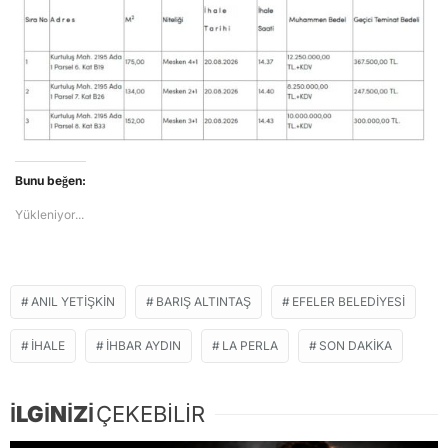
Bunu beğen:
Yükleniyor...
ANIL YETIŞKIN
BARIŞ ALTINTAŞ
EFELER BELEDIYESI
IHALE
IHBAR AYDIN
LA PERLA
SON DAKIKA
İLGİNİZİ
ÇEKEBİLİR