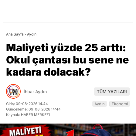
Ana Sayfa
›
Aydın
Maliyeti yüzde 25 arttı:
Okul çantası bu sene ne
kadara dolacak?
İhbar Aydın
TÜM YAZILARI
Giriş: 09-08-2026 14:44
Aydın
Ekonomi
Güncelleme: 09-08-2026 14:44
Kaynak: HABER MERKEZI