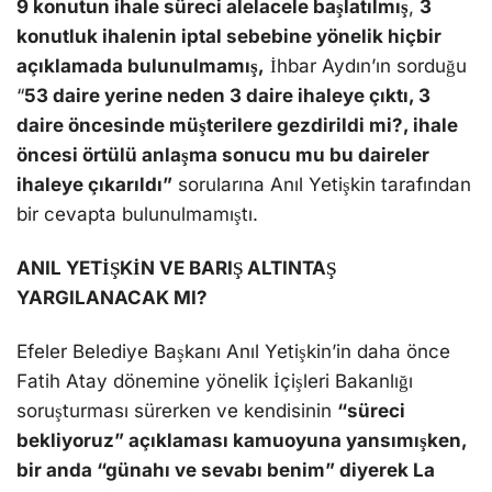
9 konutun ihale süreci alelacele başlatılmış
,
3
konutluk ihalenin iptal sebebine yönelik hiçbir
açıklamada bulunulmamış,
İhbar Aydın’ın sorduğu
“
53 daire yerine neden 3 daire ihaleye çıktı, 3
daire öncesinde müşterilere gezdirildi mi?, ihale
öncesi örtülü anlaşma sonucu mu bu daireler
ihaleye çıkarıldı”
sorularına Anıl Yetişkin tarafından
bir cevapta bulunulmamıştı.
ANIL YETİŞKİN VE BARIŞ ALTINTAŞ
YARGILANACAK MI?
Efeler Belediye Başkanı Anıl Yetişkin’in daha önce
Fatih Atay dönemine yönelik İçişleri Bakanlığı
soruşturması sürerken ve kendisinin
“süreci
bekliyoruz” açıklaması kamuoyuna yansımışken,
bir anda “günahı ve sevabı benim” diyerek La