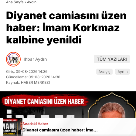
Ana Sayfa
›
Aydın
Diyanet camiasını üzen
haber: İmam Korkmaz
kalbine yenildi
İhbar Aydın
TÜM YAZILARI
Giriş: 09-08-2026 14:36
Asayiş
Aydın
Güncelleme: 09-08-2026 14:36
Kaynak: HABER MERKEZI
Sıradaki Haber
Diyanet camiasını üzen haber: İmam Korkmaz kalbine yenildi