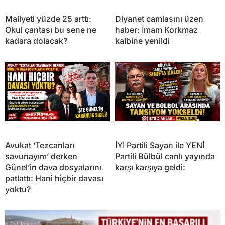
Maliyeti yüzde 25 arttı:
Diyanet camiasını üzen
Okul çantası bu sene ne
haber: İmam Korkmaz
kadara dolacak?
kalbine yenildi
Avukat ‘Tezcanları
İYİ Partili Sayan ile YENİ
savunayım’ derken
Partili Bülbül canlı yayında
Günel’in dava dosyalarını
karşı karşıya geldi:
patlattı: Hani hiçbir davası
yoktu?