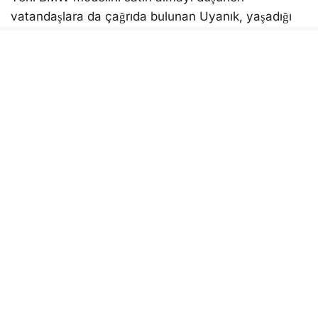
vatandaşlara da çağrıda bulunan Uyanık, yaşadığı
sürecin dikkate alınması gerektiğini belirterek
paylaşımını kamuoyuyla paylaştı.
Öte yandan, paylaşımda yer alan iddialar Aydın
kamuoyunda da gündem olurken, Borusan
Otomotiv’den konuya ilişkin henüz resmi bir
açıklama yapılmadı.
İddialara ilişkin şirketin açıklaması olması halinde
gelişmelere haberimizde yer verilecektir.
Bunu beğen:
Yükleniyor...