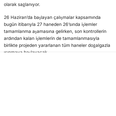
olarak sağlanıyor.
26 Haziran’da başlayan çalışmalar kapsamında
bugün itibarıyla 27 haneden 26’sında işlemler
tamamlanma aşamasına gelirken, son kontrollerin
ardından kalan işlemlerin de tamamlanmasıyla
birlikte projeden yararlanan tüm haneler doğalgazla
ısınmaya başlayacak.
Projeye ilişkin değerlendirmede bulunan Söke
Belediye Başkanı Dr. Mustafa İberya Arıkan, Çevre,
Şehircilik ve İklim Değişikliği Bakanlığı’nın sağladığı 5
milyon TL’lik hibe sayesinde 27 vatandaşı
doğalgazla buluşturmanın mutluluğunu yaşadıklarını
belirtti.
Başkan Arıkan, “Bu proje hem çevrenin