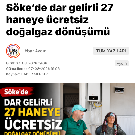
Söke’de dar gelirli 27
haneye ücretsiz
doğalgaz dönüşümü
İhbar Aydın
TÜM YAZILARI
Giriş: 07-08-2026 19:06
Aydın
Güncelleme: 07-08-2026 19:06
Kaynak: HABER MERKEZI