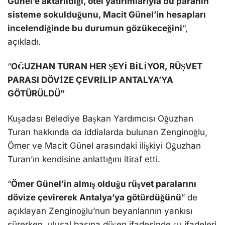
Günel’e aktarıldığı, otel yatırımlarıyla bu paranın
sisteme sokulduğunu, Macit Günel’in hesapları
incelendiğinde bu durumun gözükeceğini
“,
açıkladı.
“
OĞUZHAN TURAN HER ŞEYİ BİLİYOR, RÜŞVET
PARASI DÖVİZE ÇEVRİLİP ANTALYA’YA
GÖTÜRÜLDÜ”
Kuşadası Belediye Başkan Yardımcısı Oğuzhan
Turan hakkında da iddialarda bulunan Zenginoğlu,
Ömer ve Macit Günel arasındaki ilişkiyi Oğuzhan
Turan’ın kendisine anlattığını itiraf etti.
“
Ömer Günel’in almış olduğu rüşvet paralarını
dövize çevirerek Antalya’ya götürdüğünü
” de
açıklayan Zenginoğlu’nun beyanlarının yankısı
sürerken, ulusal basına düşen ifadesinde şu ifadeleri