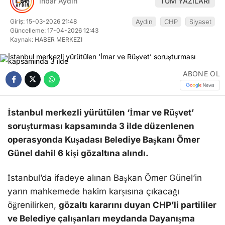
İhbar Aydın
TÜM YAZILARI
Giriş: 15-03-2026 21:48
Aydın
CHP
Siyaset
Güncelleme: 17-04-2026 12:43
Kaynak: HABER MERKEZI
ABONE OL
İstanbul merkezli yürütülen ‘İmar ve Rüşvet’
soruşturması kapsamında 3 ilde düzenlenen
operasyonda Kuşadası Belediye Başkanı Ömer
Günel dahil 6 kişi gözaltına alındı.
İstanbul’da ifadeye alınan Başkan Ömer Günel’in
yarın mahkemede hakim karşısına çıkacağı
öğrenilirken,
gözaltı kararını duyan CHP’li partililer
ve Belediye çalışanları meydanda Dayanışma