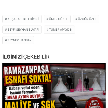
KUŞADASI BELEDIYESI
ÖMER GÜNEL
ÖZGÜR ÖZEL
SEYFI SEYHAN SÜVARI
TÜMER APAYDIN
ZEYNEP HANBAY
İLGİNİZİ
ÇEKEBİLİR