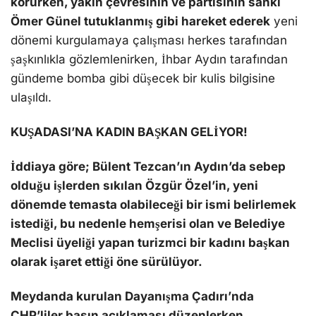
korurken, yakın çevresinin ve partisinin sanki
Ömer Günel tutuklanmış gibi hareket ederek
yeni
dönemi kurgulamaya çalışması herkes tarafından
şaşkınlıkla gözlemlenirken, İhbar Aydın tarafından
gündeme bomba gibi düşecek bir kulis bilgisine
ulaşıldı.
KUŞADASI’NA KADIN BAŞKAN GELİYOR!
İddiaya göre; Bülent Tezcan’ın Aydın’da sebep
olduğu işlerden sıkılan Özgür Özel’in, yeni
dönemde temasta olabileceği bir ismi belirlemek
istediği, bu nedenle
hemşerisi olan ve Belediye
Meclisi üyeliği yapan turizmci bir kadını başkan
olarak
işaret ettiği öne sürülüyor.
Meydanda kurulan Dayanışma Çadırı’nda
CHP’liler basın açıklaması düzenlerken,