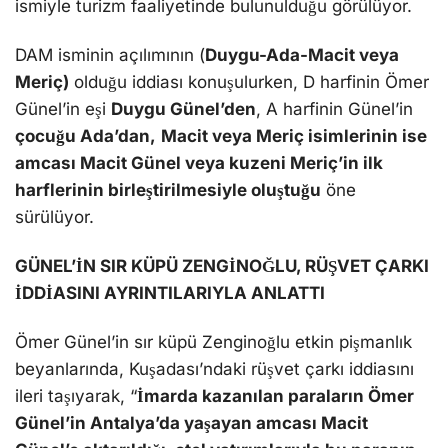
ismiyle turizm faaliyetinde bulunulduğu görülüyor.
DAM isminin açılımının (
Duygu-Ada-Macit veya
Meriç)
olduğu iddiası konuşulurken, D harfinin Ömer
Günel’in eşi
Duygu Günel’den
, A harfinin Günel’in
çocuğu Ada’dan,
Macit veya Meriç isimlerinin ise
amcası Macit Günel veya kuzeni Meriç’in ilk
harflerinin birleştirilmesiyle oluştuğu
öne
sürülüyor.
GÜNEL’İN SIR KÜPÜ ZENGİNOĞLU, RÜŞVET ÇARKI
İDDİASINI AYRINTILARIYLA ANLATTI
Ömer Günel’in sır küpü Zenginoğlu etkin pişmanlık
beyanlarında, Kuşadası’ndaki rüşvet çarkı iddiasını
ileri taşıyarak, “
İmarda kazanılan paraların Ömer
Günel’in Antalya’da yaşayan amcası Macit