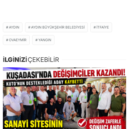
AYDIN
AYDIN BÜYÜKŞEHIR BELEDIYESI
İTFAIYE
OVAEYMIR
YANGIN
İLGİNİZİ
ÇEKEBİLİR