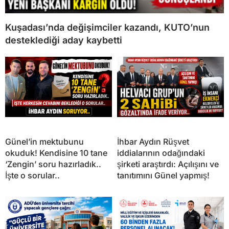
Kuşadası’nda değişimciler kazandı, KUTO’nun
desteklediği aday kaybetti
Günel’in mektubunu
İhbar Aydın Rüşvet
okuduk! Kendisine 10 tane
iddialarının odağındaki
‘Zengin’ soru hazırladık..
şirketi araştırdı: Açılışını ve
İşte o sorular..
tanıtımını Günel yapmış!