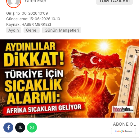
Yaren Eser
TÜM YAZILARI
Giriş: 15-06-2026 10:09
Güncelleme: 15-06-2026 10:10
Kaynak: HABER MERKEZI
Aydın
Genel
Günün Manşetleri
ABONE OL