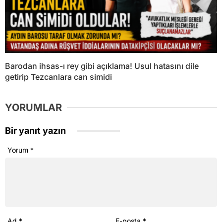
Barodan ihsas-ı rey gibi açıklama! Usul hatasını dile
getirip Tezcanlara can simidi
YORUMLAR
Bir yanıt yazın
Yorum
*
Ad
*
E-posta
*