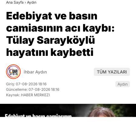
Ana Sayfa
›
Aydın
Edebiyat ve basın
camiasının acı kaybı:
Tülay Sarayköylü
hayatını kaybetti
İhbar Aydın
TÜM YAZILARI
Giriş: 07-08-2026 18:16
Aydın
Güncelleme: 07-08-2026 18:16
Kaynak: HABER MERKEZI