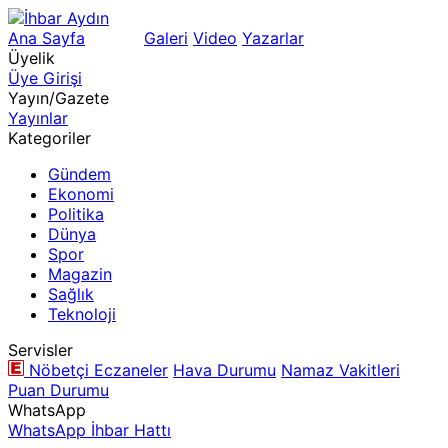
Ana Sayfa
Arama
Galeri
Video
Yazarlar
Üyelik
Üye Girişi
Yayın/Gazete
Yayınlar
Kategoriler
Gündem
Ekonomi
Politika
Dünya
Spor
Magazin
Sağlık
Teknoloji
Servisler
Nöbetçi Eczaneler
Hava Durumu
Namaz Vakitleri
Puan Durumu
WhatsApp
WhatsApp İhbar Hattı