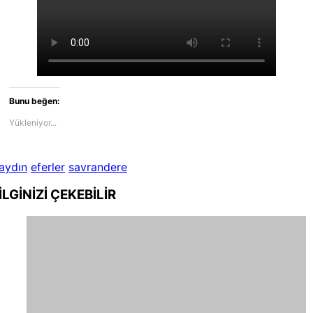
Bunu beğen:
Yükleniyor...
aydın
eferler
savrandere
İLGİNİZİ
ÇEKEBİLİR