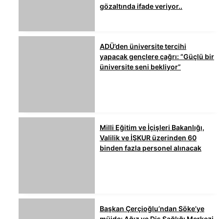
gözaltında ifade veriyor..
ADÜ’den üniversite tercihi
yapacak gençlere çağrı: “Güçlü bir
üniversite seni bekliyor”
Milli Eğitim ve İçişleri Bakanlığı,
Valilik ve İŞKUR üzerinden 60
binden fazla personel alınacak
Başkan Çerçioğlu’ndan Söke’ye
müjde: Ağız ve Diş Sağlığı Merkezi