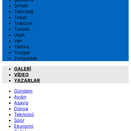
Şırnak
Tekirdağ
Tokat
Trabzon
Tunceli
Uşak
Van
Yalova
Yozgat
Zonguldak
GALERİ
VİDEO
YAZARLAR
Gündem
Aydın
Asayiş
Dünya
Teknoloji
Spor
Ekonomi