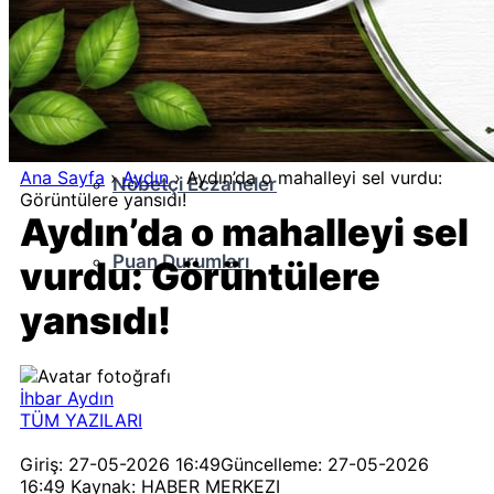
Kripto Para
Namaz Vakitleri
Ana Sayfa
›
Aydın
›
Aydın’da o mahalleyi sel vurdu:
Nöbetçi Eczaneler
Görüntülere yansıdı!
Aydın’da o mahalleyi sel
Puan Durumları
vurdu: Görüntülere
yansıdı!
İhbar Aydın
TÜM YAZILARI
Giriş: 27-05-2026 16:49
Güncelleme: 27-05-2026
16:49
Kaynak: HABER MERKEZI