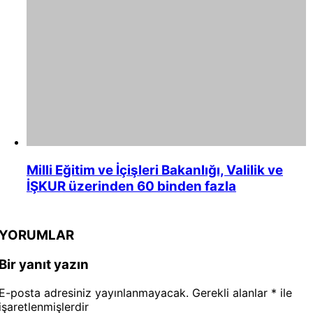
Milli Eğitim ve İçişleri Bakanlığı, Valilik ve
İŞKUR üzerinden 60 binden fazla
YORUMLAR
Bir yanıt yazın
E-posta adresiniz yayınlanmayacak.
Gerekli alanlar
*
ile
işaretlenmişlerdir