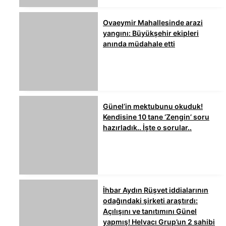
Ovaeymir Mahallesinde arazi
yangını: Büyükşehir ekipleri
anında müdahale etti
Günel’in mektubunu okuduk!
Kendisine 10 tane ‘Zengin’ soru
hazırladık.. İşte o sorular..
İhbar Aydın Rüşvet iddialarının
odağındaki şirketi araştırdı:
Açılışını ve tanıtımını Günel
yapmış! Helvacı Grup’un 2 sahibi