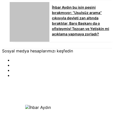
İhbar Aydın bu işin peşini
bırakmıyor: “Usulsüz arama”
çıkışıyla devleti zan altında
bıraktılar, Baro Başkanı da o
ofisteymiş! Tezcan ve Yetişkin mi
açıklama yapmaya zorladı?
Sosyal medya hesaplarımızı keşfedin