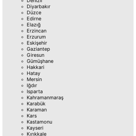
Denizli
Diyarbakır
Düzce
Edirne
Elazığ
Erzincan
Erzurum
Eskişehir
Gaziantep
Giresun
Gümüşhane
Hakkari
Hatay
Mersin
Iğdır
Isparta
Kahramanmaraş
Karabük
Karaman
Kars
Kastamonu
Kayseri
Kırıkkale