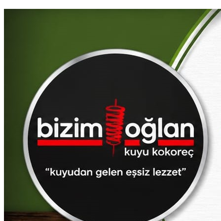
Dünya
Teknoloji
Spor
Ekonomi
Sağlık
Eğitim
Servisler
Hava Durumu