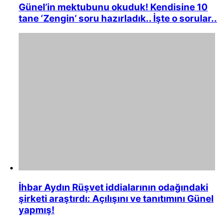
Günel’in mektubunu okuduk! Kendisine 10
tane ‘Zengin’ soru hazırladık.. İşte o sorular..
İhbar Aydın Rüşvet iddialarının odağındaki
şirketi araştırdı: Açılışını ve tanıtımını Günel
yapmış!