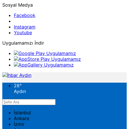
Sosyal Medya
Facebook
Instagram
Youtube
Uygulamamızı İndir
28
°
Aydın
İstanbul
Ankara
İzmir