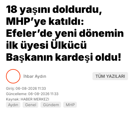
MHP’ye katıldı:
Efeler’de yeni dönemin
ilk üyesi Ülkücü
Başkanın kardeşi oldu!
İhbar Aydın
TÜM YAZILARI
Giriş: 06-08-2026 11:33
Güncelleme: 06-08-2026 11:33
Kaynak: HABER MERKEZI
Aydın
Genel
Gündem
MHP