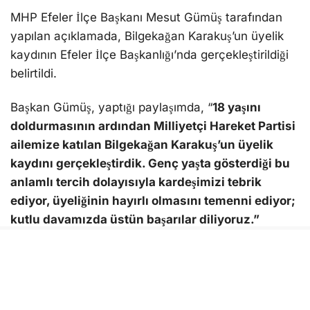
kaydının Efeler İlçe Başkanlığı’nda gerçekleştirildiği
belirtildi.
Başkan Gümüş, yaptığı paylaşımda, “
18 yaşını
doldurmasının ardından Milliyetçi Hareket Partisi
ailemize katılan Bilgekağan Karakuş’un üyelik
kaydını gerçekleştirdik. Genç yaşta gösterdiği bu
anlamlı tercih dolayısıyla kardeşimizi tebrik
ediyor, üyeliğinin hayırlı olmasını temenni ediyor;
kutlu davamızda üstün başarılar diliyoruz.”
ifadelerini kullandı.
Aydın Ülkü Ocakları eski Başkanı Hakan Karakuş’un
kardeşi olan Bilgekağan Karakuş’un MHP’ye katılımı,
teşkilat içerisinde memnuniyetle karşılandı.
MHP Efeler İlçe Başkanı Mesut Gümüş, paylaşımını