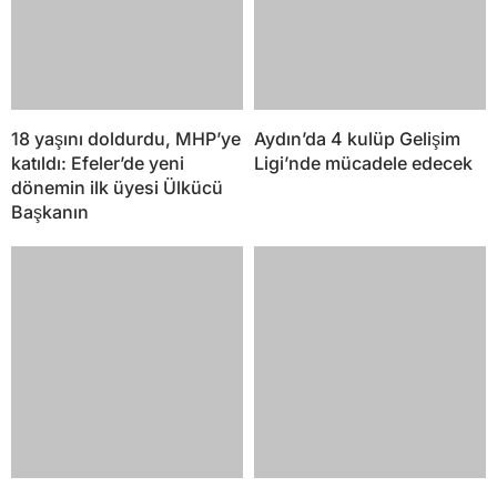
18 yaşını doldurdu, MHP’ye
Aydın’da 4 kulüp Gelişim
katıldı: Efeler’de yeni
Ligi’nde mücadele edecek
dönemin ilk üyesi Ülkücü
Başkanın
Komşuları haber alamadı
Ramazanpaşa esnafı şokta:
ihbar etti: Evde ölü bulundu
Babası vefat eden işçinin
feryadını İhbar Aydın