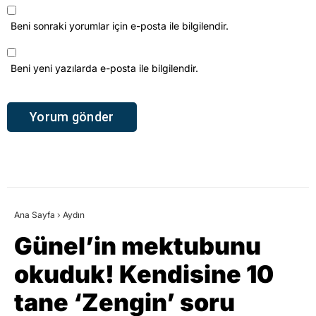
Günel’in mektubunu
okuduk! Kendisine 10
tane ‘Zengin’ soru
hazırladık.. İşte o
sorular..
İhbar Aydın
TÜM YAZILARI
Giriş: 08-08-2026 19:12
Aydın
Güncelleme: 08-08-2026 19:12
Kaynak: HABER MERKEZI