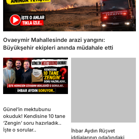
Ovaeymir Mahallesinde arazi yangını:
Büyükşehir ekipleri anında müdahale etti
Günel’in mektubunu
İhbar Aydın Rüşvet
okuduk! Kendisine 10 tane
iddialarının odağındaki
‘Zengin’ soru hazırladık..
şirketi araştırdı: Açılışını ve
İşte o sorular..
tanıtımını Günel yapmış!