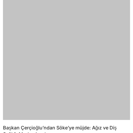
Başkan Çerçioğlu’ndan Söke’ye müjde: Ağız ve Diş
Sağlığı Merkezi açılıyor
YORUMLAR
Bir yanıt yazın
Yorum
*
Ad
*
E-posta
*