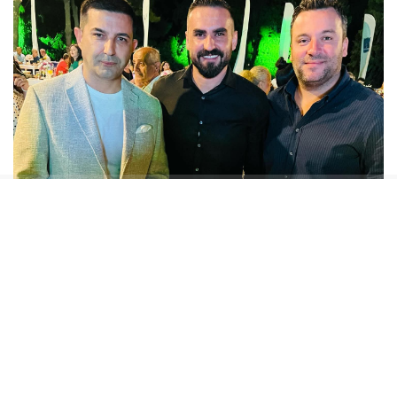
Rüşvet ve İrtikap soruşturması kapsamında 13 Mart
2026 tarihinde gözaltına alınan,
Av.Tahsin
Demirtaş’ın emniyet, savcılık ve İstanbul 9.Sulh
Ceza Hakimliğinde sorgusunda bulunarak
tahliyesini
savunduğu
Ferdi Zenginoğlu,
“itirafçı
olmak istiyorum, İmar ile Yapı Kontrol Müdürü
benden rüşvet istedi”
beyanında bulunmuştu.
16 Mart 2026 tarihinde
“itirafçı olmak istediğini
”
beyan eden Zenginoğlu’na, süreç içerisinde o
dönemin CHP’li, bugünün Yeni Partili isimleri