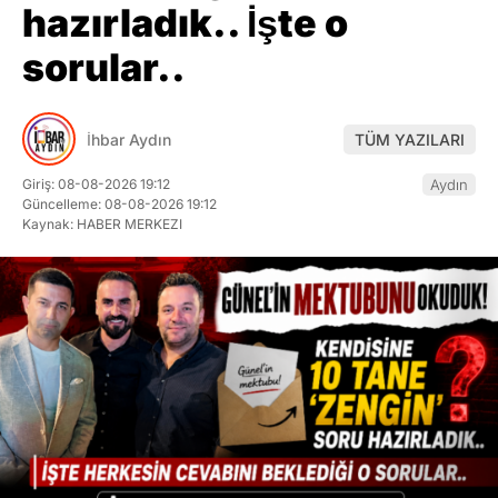
ABONE OL
Rüşvet ve irtikap soruşturması kapsamında 13 Mart
2026 tarihinde gözaltına alınan, 16 Mart tarihinde
tutuklanarak önce Silivri Cezaevine sonra Tekirdağ
Cezaevine gönderilen Kuşadası Belediyesi Eski
Başkanı Ömer Günel,
Cuma günü (dün) yapılan
3.Dalga operasyonun ardından cezaevinden
mektup
gönderdi. İhbar Aydın Gazetesi olarak,
şüpheli Ferdi Zenginoğlu’yla başlayan süreçle ilgili