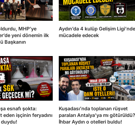
doldurdu, MHP’ye
Aydın’da 4 kulüp Gelişim Ligi’nd
ler’de yeni dönemin ilk
mücadele edecek
cü Başkanın
a esnafı şokta:
Kuşadası’nda toplanan rüşvet
t eden işçinin feryadını
paraları Antalya’ya mı götürüldü
n duydu!
İhbar Aydın o otelleri buldu!