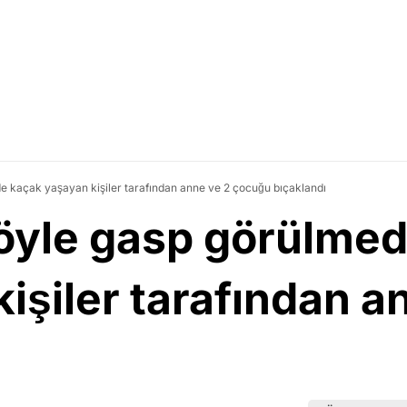
e kaçak yaşayan kişiler tarafından anne ve 2 çocuğu bıçaklandı
yle gasp görülmedi
işiler tarafından a