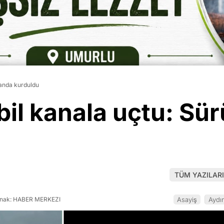
 anda kurduldu
il kanala uçtu: Sü
TÜM YAZILARI
nak: HABER MERKEZI
Asayiş
Aydı