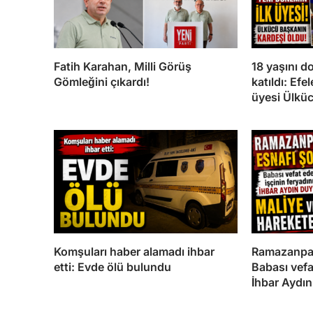
Fatih Karahan, Milli Görüş
18 yaşını 
Gömleğini çıkardı!
katıldı: Efe
üyesi Ülkü
Komşuları haber alamadı ihbar
Ramazanpaş
etti: Evde ölü bulundu
Babası vefa
İhbar Aydı