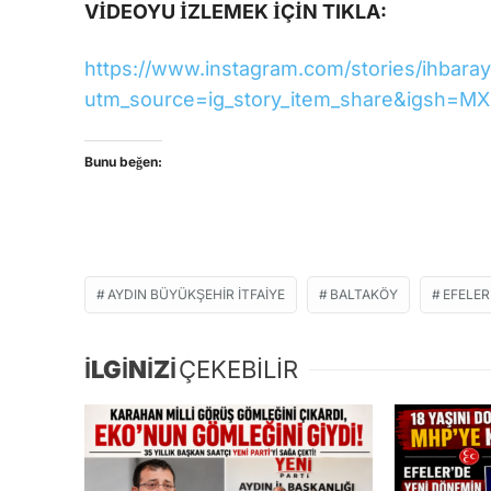
VİDEOYU İZLEMEK İÇİN TIKLA:
https://www.instagram.com/stories/ihbar
utm_source=ig_story_item_share&igsh
Bunu beğen:
AYDIN BÜYÜKŞEHIR ITFAIYE
BALTAKÖY
EFELER
İLGİNİZİ
ÇEKEBİLİR