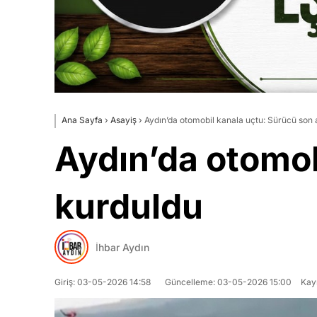
Ana Sayfa
›
Asayiş
›
Aydın’da otomobil kanala uçtu: Sürücü son
Aydın’da otomob
kurduldu
İhbar Aydın
Giriş: 03-05-2026 14:58
Güncelleme: 03-05-2026 15:00
Kay