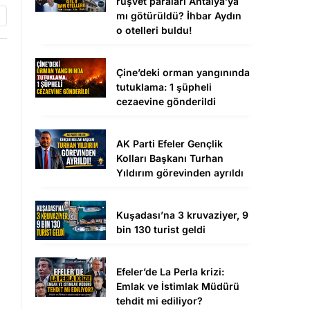
rüşvet paraları Antalya’ya
mı götürüldü? İhbar Aydın
o otelleri buldu!
Çine’deki orman yangınında
tutuklama: 1 şüpheli
cezaevine gönderildi
AK Parti Efeler Gençlik
Kolları Başkanı Turhan
Yıldırım görevinden ayrıldı
Kuşadası’na 3 kruvaziyer, 9
bin 130 turist geldi
Efeler’de La Perla krizi:
Emlak ve İstimlak Müdürü
tehdit mi ediliyor?