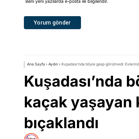
Beni yeni yazılarda e-posta ile bilgilendir.
Ana Sayfa
›
Aydın
›
Kuşadası’nda böyle gasp görülmedi: Evlerind
Kuşadası’nda bö
kaçak yaşayan k
bıçaklandı