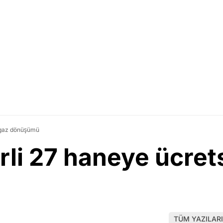
algaz dönüşümü
irli 27 haneye ücre
TÜM YAZILARI