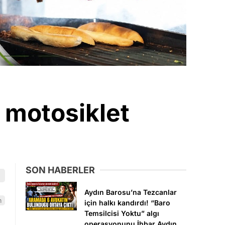
, motosiklet
SON HABERLER
Aydın Barosu’na Tezcanlar
m
için halkı kandırdı! “Baro
Temsilcisi Yoktu” algı
operasyonunu İhbar Aydın