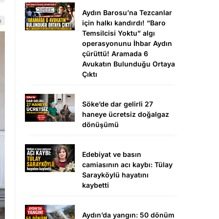
Aydın Barosu’na Tezcanlar
n
için halkı kandırdı! “Baro
Temsilcisi Yoktu” algı
operasyonunu İhbar Aydın
çürüttü! Aramada 6
Avukatın Bulunduğu Ortaya
Çıktı
Söke’de dar gelirli 27
haneye ücretsiz doğalgaz
dönüşümü
Edebiyat ve basın
camiasının acı kaybı: Tülay
Sarayköylü hayatını
kaybetti
Aydın’da yangın: 50 dönüm