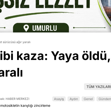
et sürücüsü ağır yaralı
ibi kaza: Yaya öldü
aralı
TÜM YAZILARI
ak: HABER MERKEZI
Asayiş
Aydın
Genel
Günde