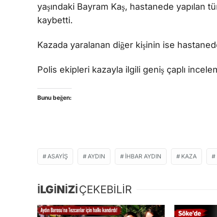
yaşındaki Bayram Kaş, hastanede yapılan t
kaybetti.
Kazada yaralanan diğer kişinin ise hastanede
Polis ekipleri kazayla ilgili geniş çaplı incel
Bunu beğen:
ASAYIŞ
AYDIN
İHBAR AYDIN
KAZA
İLGİNİZİ
ÇEKEBİLİR