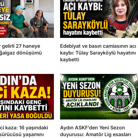
 gelirli 27 haneye
Edebiyat ve basın camiasının acı
oğalgaz dönüşümü
kaybı: Tülay Sarayköylü hayatını
kaybetti
eci kaza: 16 yaşındaki
Aydın ASKF’den Yeni Sezon
 sürücüsü yaşamını
duyurusu: Amatör Lig esasları