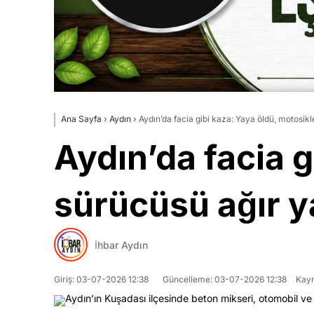
Ana Sayfa
›
Aydın
›
Aydın’da facia gibi kaza: Yaya öldü, motosikl
Aydın’da facia g
sürücüsü ağır y
İhbar Aydın
Giriş: 03-07-2026 12:38
Güncelleme: 03-07-2026 12:38
Kayn