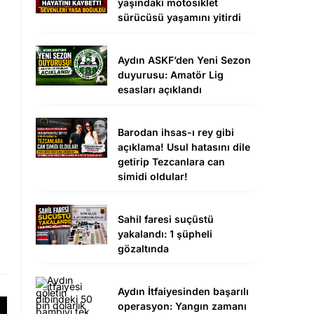
yaşındaki motosiklet
sürücüsü yaşamını yitirdi
Aydın ASKF’den Yeni Sezon
duyurusu: Amatör Lig
esasları açıklandı
Barodan ihsas-ı rey gibi
açıklama! Usul hatasını dile
getirip Tezcanlara can
simidi oldular!
Sahil faresi suçüstü
yakalandı: 1 şüpheli
gözaltında
Aydın İtfaiyesinden başarılı
operasyon: Yangın zamanı