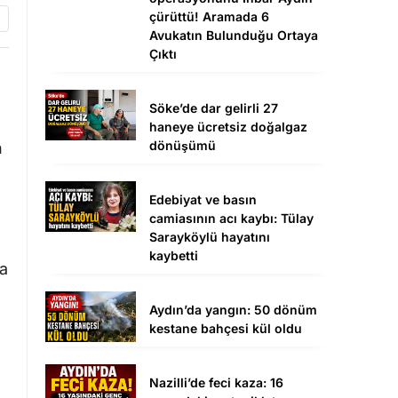
çürüttü! Aramada 6
Avukatın Bulunduğu Ortaya
Çıktı
Söke’de dar gelirli 27
haneye ücretsiz doğalgaz
dönüşümü
n
Edebiyat ve basın
camiasının acı kaybı: Tülay
Sarayköylü hayatını
kaybetti
sa
Aydın’da yangın: 50 dönüm
kestane bahçesi kül oldu
Nazilli’de feci kaza: 16