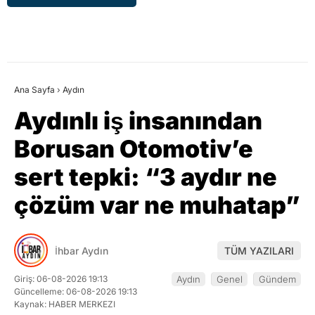
Ana Sayfa
›
Aydın
Aydınlı iş insanından
Borusan Otomotiv’e
sert tepki: “3 aydır ne
çözüm var ne muhatap”
İhbar Aydın
TÜM YAZILARI
Giriş: 06-08-2026 19:13
Aydın
Genel
Gündem
Güncelleme: 06-08-2026 19:13
Kaynak: HABER MERKEZI