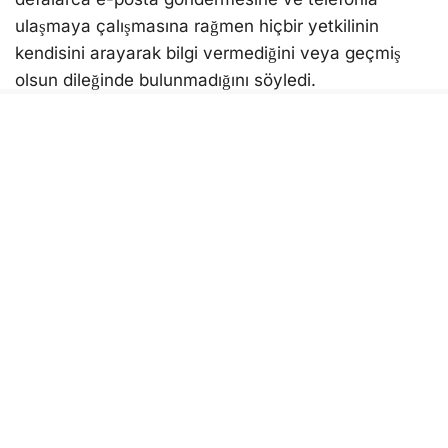
ulaşmaya çalışmasına rağmen hiçbir yetkilinin
kendisini arayarak bilgi vermediğini veya geçmiş
olsun dileğinde bulunmadığını söyledi.
Sosyal medya paylaşımında, “Anladım, siz Türk
tüketicisini ve hukukunu hafife alıyorsunuz”
ifadelerini kullanan Uyanık, servis alanında
bekletilen aracının güneş altında bırakıldığını da iddia
ederek, “Bu saatten sonra isterseniz yağmurda da
bırakabilirsiniz. Markanız da aracınız da sizin olsun.
Bana 3 ay önce ödediğim bedeli iade edin”
sözleriyle tepkisini dile getirdi.
Yeni BMW modelini satın almayı düşünen
vatandaşlara da çağrıda bulunan Uyanık, yaşadığı
sürecin dikkate alınması gerektiğini belirterek
paylaşımını kamuoyuyla paylaştı.