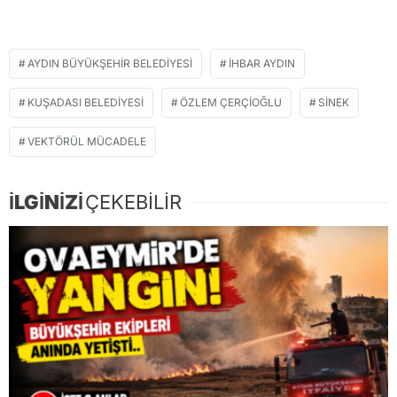
AYDIN BÜYÜKŞEHIR BELEDIYESI
IHBAR AYDIN
KUŞADASI BELEDIYESI
ÖZLEM ÇERÇIOĞLU
SINEK
VEKTÖRÜL MÜCADELE
İLGİNİZİ
ÇEKEBİLİR