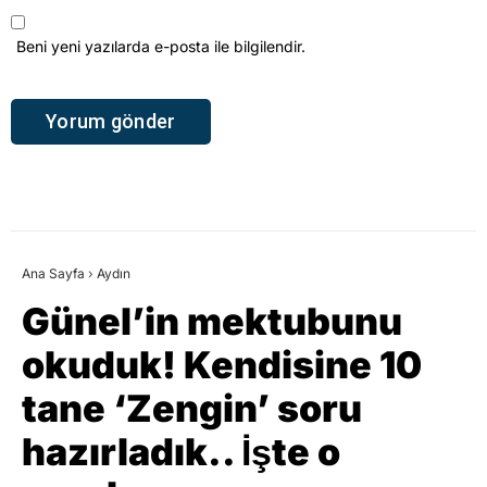
Ana Sayfa
›
Aydın
Günel’in mektubunu
okuduk! Kendisine 10
tane ‘Zengin’ soru
hazırladık.. İşte o
sorular..