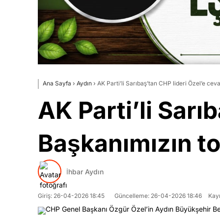
Ana Sayfa
›
Aydın
›
AK Parti’li Sarıbaş’tan CHP lideri Özel’e ce
AK Parti’li Sarı
Başkanımızın to
İhbar Aydın
Giriş: 26-04-2026 18:45
Güncelleme: 26-04-2026 18:46
Kay