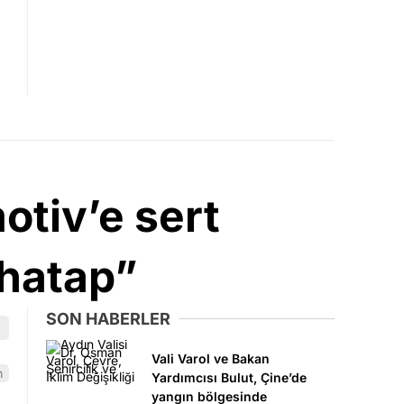
otiv’e sert
uhatap”
SON HABERLER
Vali Varol ve Bakan
m
Yardımcısı Bulut, Çine’de
yangın bölgesinde