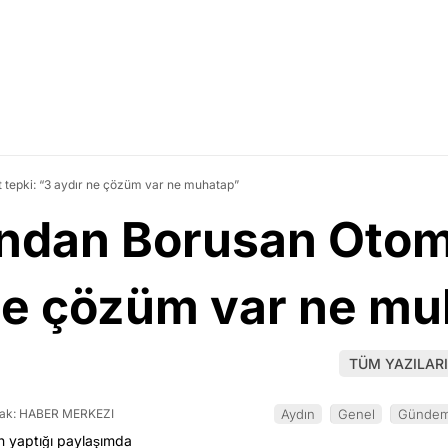
rt tepki: “3 aydır ne çözüm var ne muhatap”
nından Borusan Otom
 ne çözüm var ne m
TÜM YAZILARI
ak: HABER MERKEZI
Aydın
Genel
Günde