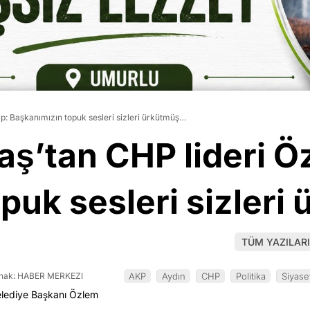
vap: Başkanımızın topuk sesleri sizleri ürkütmüş…
baş’tan CHP lideri Ö
puk sesleri sizler
TÜM YAZILARI
nak: HABER MERKEZI
AKP
Aydın
CHP
Politika
Siyase