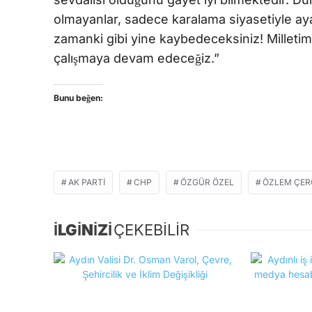
olmayanlar, sadece karalama siyasetiyle aya
zamanki gibi yine kaybedeceksiniz! Milleti
çalışmaya devam edeceğiz.”
Bunu beğen:
AK PARTI
CHP
ÖZGÜR ÖZEL
ÖZLEM ÇER
İLGİNİZİ
ÇEKEBİLİR