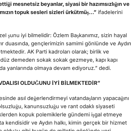
tiği mesnetsiz beyanlar, siyasi bir hazımsızlığın ve
nımızın topuk sesleri sizleri ürkütmüş…”
ifadelerini
l şunu iyi bilmelidir: Özlem Başkanımız, sizin hayal
hayır duasında, gençlerimizin samimi gönlünde ve Aydı
mektedir. AK Parti kadroları olarak; birlik ve
gündüz demeden sokak sokak gezmeye, kapı kapı
ında yanlarında olmaya devam ediyoruz.” dedi.
VDALISI OLDUĞUNU İYİ BİLMEKTEDİR”
tesinde asıl değerlendirmeyi vatandaşların yapacağını
yolsuzluğu, kanunsuzluğu ve rant odaklı siyaseti
klerden kopuk polemiklerle gündemi işgal etmeye
a kendisidir ve Aydın halkı, kimin gerçek bir hizmet
n olduğu gibi bugün de milletin gönlünde yeri