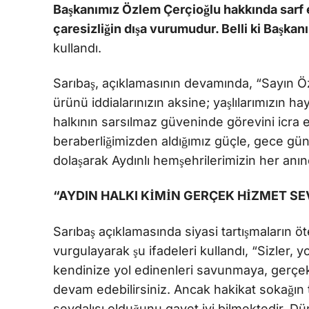
Başkanımız Özlem Çerçioğlu hakkında sarf et
çaresizliğin dışa vurumudur. Belli ki Başka
kullandı.
Sarıbaş, açıklamasının devamında, “Sayın Öze
ürünü iddialarınızın aksine; yaşlılarımızın 
halkının sarsılmaz güveninde görevini icra et
beraberliğimizden aldığımız güçle, gece 
dolaşarak Aydınlı hemşehrilerimizin her an
“AYDIN HALKI KİMİN GERÇEK HİZMET SE
Sarıbaş açıklamasında siyasi tartışmaların ö
vurgulayarak şu ifadeleri kullandı, “Sizler, 
kendinize yol edinenleri savunmaya, gerçe
devam edebilirsiniz. Ancak hakikat sokağın t
sevdalısı olduğunu gayet iyi bilmektedir. Dü