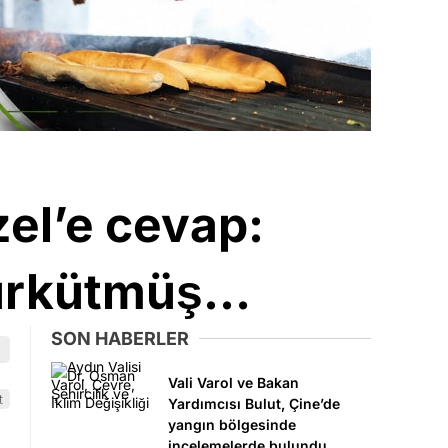
zel’e cevap:
i ürkütmüş…
SON HABERLER
Vali Varol ve Bakan
t
Yardımcısı Bulut, Çine’de
yangın bölgesinde
incelemelerde bulundu