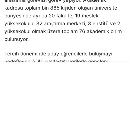
araştırma görevlisi görev yapıyor. Akademik
kadrosu toplam bin 885 kişiden oluşan üniversite
bünyesinde ayrıca 20 fakülte, 19 meslek
yüksekokulu, 32 araştırma merkezi, 3 enstitü ve 2
yüksekokul olmak üzere toplam 76 akademik birim
bulunuyor.
Tercih döneminde aday öğrencilerle buluşmayı
hedefleyen ADÜ, paylaştığı verilerle gençlere
üniversitenin akademik ve eğitim imkanlarını
aktarırken, onları üniversite ailesinin bir parçası
olmaya davet etti. ADÜ’nün paylaşımında, “Köklü
geçmişi, güçlü akademik kadrosu, geniş eğitim ağı
ve on binlerce öğrencisiyle ADÜ’de, her yıl daha da
büyüyen güçlü bir üniversite ailesi seni bekliyor”
ifadeleri kullanıldı.