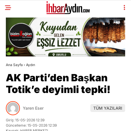
Ana Sayfa
›
Aydın
AK Parti’den Başkan
Totik’e deyimli tepki!
Yaren Eser
TÜM YAZILARI
Giriş: 15-05-2026 12:39
Güncelleme: 15-05-2026 12:39
Kaynak: HABER MERKEZI