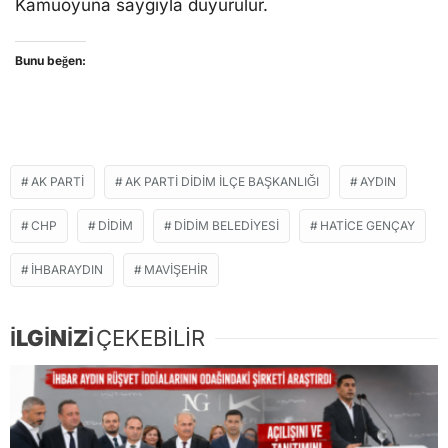
Kamuoyuna saygıyla duyurulur.
Bunu beğen:
AK PARTI
AK PARTİ DİDİM İLÇE BAŞKANLIĞI
AYDIN
CHP
DIDIM
DIDIM BELEDIYESI
HATICE GENÇAY
IHBARAYDIN
MAVİŞEHİR
İLGİNİZİ
ÇEKEBİLİR