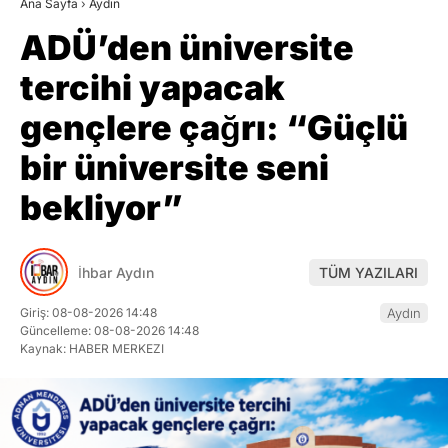
Ana Sayfa
›
Aydın
ADÜ’den üniversite
tercihi yapacak
gençlere çağrı: “Güçlü
bir üniversite seni
bekliyor”
İhbar Aydın
TÜM YAZILARI
Giriş: 08-08-2026 14:48
Aydın
Güncelleme: 08-08-2026 14:48
Kaynak: HABER MERKEZI