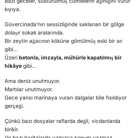
Bazı geceler, susturulmuş cümlelerin ağırlığını vurur
kıyıya.
Güvercinada’nın sessizliğinde saklanan bir gölge
dolaşır sokak aralarında.
Bir zeytin ağacının köküne gömülmüş eski bir sır
gibi…
Üzeri
betonla, imzayla, mühürle kapatılmış bir
hikâye
gibi…
Ama deniz unutmuyor.
Martılar unutmuyor.
Gece yarısı marinaya vuran dalgalar bile fısıldıyor
gerçeği.
Çünkü bazı dosyalar raflarda değil, vicdanlarda
birikir.
Ve bazı haritalarda yalnızca konum yazmaz…