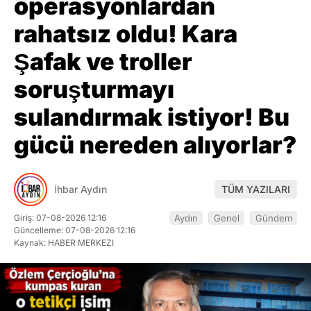
operasyonlardan
rahatsız oldu! Kara
Şafak ve troller
soruşturmayı
sulandırmak istiyor! Bu
gücü nereden alıyorlar?
İhbar Aydın
TÜM YAZILARI
Giriş: 07-08-2026 12:16
Aydın
Genel
Gündem
Güncelleme: 07-08-2026 12:16
Kaynak: HABER MERKEZI