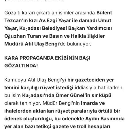
Gözaltı kararı çıkartılan isimler arasında
Bülent
Tezcan’ın kızı Av.Ezgi Yaşar ile damadı Umut
Yaşar, Kuşadası Belediyesi Başkan Yardımcısı
Oğuzhan Turan ve Basın ve Halkla İlişkiler
Müdürü Atıl Ulaş Bengi
’de bulunuyor.
KARA PROPAGANDA EKİBİNİN BAŞI
GÖZALTINDA!
Kamuoyu Atıl Ulaş Bengi’yi
bir gazeteciden yer
temini karşılığı rüşvet istediği
iddiasıyla hatırlarken,
bu isim
Kuşadası’nda Ömer Günel’in sır küpü
olarak tanınıyor. Müdür Bengi’nin
imarda ve
ihalelerden aktarılan rüşvet paralarıyla örtülü bir
ödenek oluşturduğu, bu ödenekle Aydın Basınında
yer alan bazı tetikçi gazete ve troll hesapları