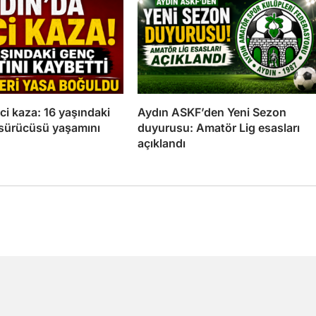
eci kaza: 16 yaşındaki
Aydın ASKF’den Yeni Sezon
 sürücüsü yaşamını
duyurusu: Amatör Lig esasları
açıklandı