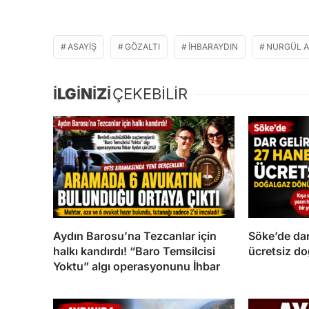
ASAYIŞ
GÖZALTI
IHBARAYDIN
NURGÜL 
İLGİNİZİ
ÇEKEBİLİR
Aydın Barosu’na Tezcanlar için
Söke’de dar
halkı kandırdı! “Baro Temsilcisi
ücretsiz d
Yoktu” algı operasyonunu İhbar