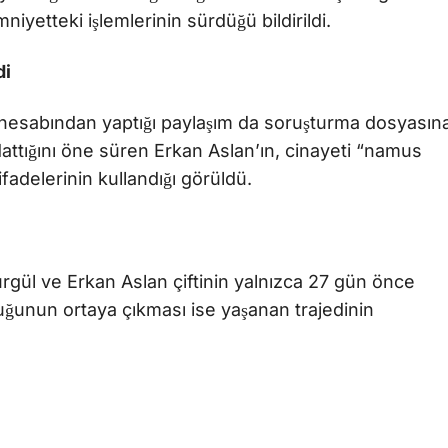
mniyetteki işlemlerinin sürdüğü bildirildi.
di
a hesabından yaptığı paylaşım da soruşturma dosyasın
ldattığını öne süren Erkan Aslan’ın, cinayeti “namus
ifadelerinin kullandığı görüldü.
n Nurgül ve Erkan Aslan çiftinin yalnızca 27 gün önce
duğunun ortaya çıkması ise yaşanan trajedinin