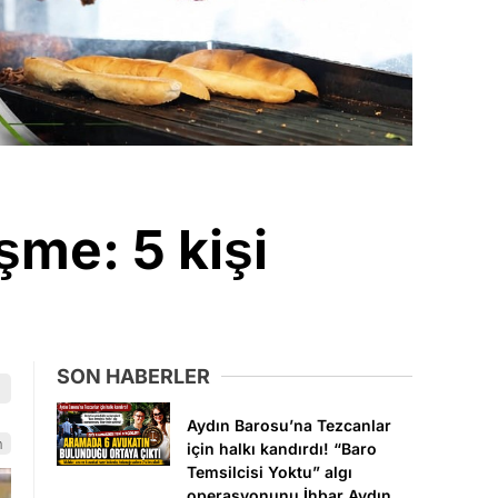
şme: 5 kişi
SON HABERLER
Aydın Barosu’na Tezcanlar
n
için halkı kandırdı! “Baro
Temsilcisi Yoktu” algı
operasyonunu İhbar Aydın