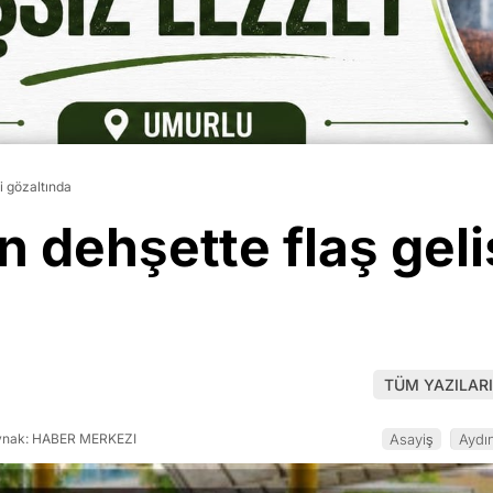
i gözaltında
 dehşette flaş geli
TÜM YAZILARI
nak: HABER MERKEZI
Asayiş
Aydı