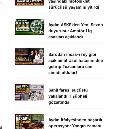
yaşındaki motosiklet
sürücüsü yaşamını yitirdi
Aydın ASKF’den Yeni Sezon
duyurusu: Amatör Lig
esasları açıklandı
Barodan ihsas-ı rey gibi
açıklama! Usul hatasını dile
getirip Tezcanlara can
simidi oldular!
Sahil faresi suçüstü
yakalandı: 1 şüpheli
gözaltında
Aydın İtfaiyesinden başarılı
operasyon: Yangın zamanı
a