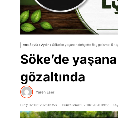
Ana Sayfa
›
Aydın
›
Söke’de yaşanan dehşette flaş gelişme: 5 kiş
Söke’de yaşanan
gözaltında
Yaren Eser
Giriş: 02-06-2026 09:56
Güncelleme: 02-06-2026 09:56
Kay