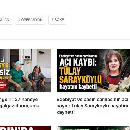
ASLAN
OPERASYON
SÖKE
 gelirli 27 haneye
Edebiyat ve basın camiasının acı
oğalgaz dönüşümü
kaybı: Tülay Sarayköylü hayatını
kaybetti