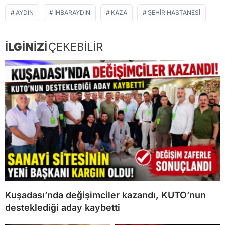
AYDIN
IHBARAYDIN
KAZA
ŞEHIR HASTANESI
İLGİNİZİ
ÇEKEBİLİR
Kuşadası’nda değişimciler kazandı, KUTO’nun
desteklediği aday kaybetti