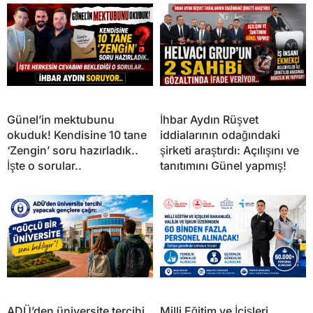
Günel’in mektubunu
İhbar Aydın Rüşvet
okuduk! Kendisine 10 tane
iddialarının odağındaki
‘Zengin’ soru hazırladık..
şirketi araştırdı: Açılışını ve
İşte o sorular..
tanıtımını Günel yapmış!
ADÜ’den üniversite tercihi
Milli Eğitim ve İçişleri