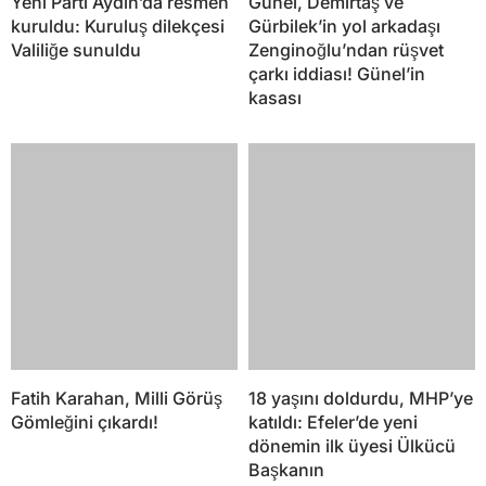
Yeni Parti Aydın’da resmen
Günel, Demirtaş ve
kuruldu: Kuruluş dilekçesi
Gürbilek’in yol arkadaşı
Valiliğe sunuldu
Zenginoğlu’ndan rüşvet
çarkı iddiası! Günel’in
kasası
Fatih Karahan, Milli Görüş
18 yaşını doldurdu, MHP’ye
Gömleğini çıkardı!
katıldı: Efeler’de yeni
dönemin ilk üyesi Ülkücü
Başkanın