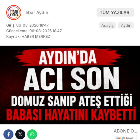
İhbar Aydın
TÜM YAZILARI
Giriş: 06-08-2026 18:47
Asayiş
Aydın
Güncelleme: 06-08-2026 18:47
Kaynak: HABER MERKEZI
ABONE OL