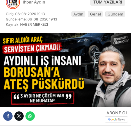
İhbar Aydın
TÜM YAZILARI
Giriş: 06-08-2026 19:13
Aydın
Genel
Gündem
Güncelleme: 06-08-2026 19:13
Kaynak: HABER MERKEZI
ABONE OL