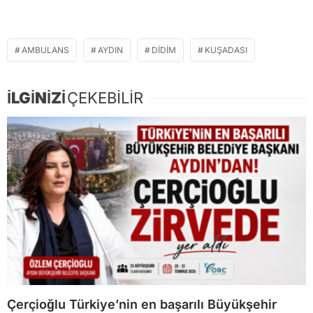
AMBULANS
AYDIN
DIDIM
KUŞADASI
İLGİNİZİ
ÇEKEBİLİR
Çerçioğlu Türkiye’nin en başarılı Büyükşehir