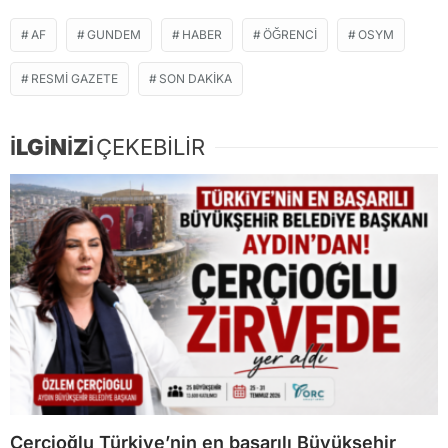
AF
GUNDEM
HABER
ÖĞRENCI
OSYM
RESMI GAZETE
SON DAKIKA
İLGİNİZİ
ÇEKEBİLİR
Çerçioğlu Türkiye’nin en başarılı Büyükşehir