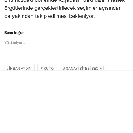
önümüzdeki dönemde Kuşadası’ndaki diğer meslek
örgütlerinde gerçekleştirilecek seçimler açısından
da yakından takip edilmesi bekleniyor.
Bunu beğen:
Yükleniyor...
İHBAR AYDIN
KUTO
SANAYI SITESI SECIMI
SERDAR AKDOĞAN
İLGİNİZİ
ÇEKEBİLİR