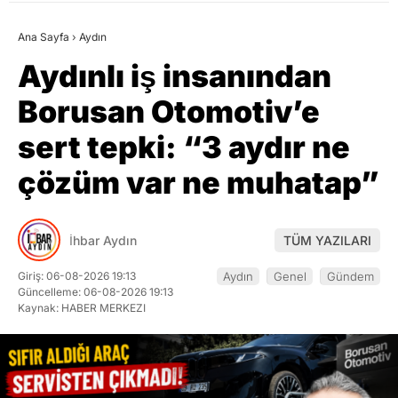
Ana Sayfa
›
Aydın
Aydınlı iş insanından
Borusan Otomotiv’e
sert tepki: “3 aydır ne
çözüm var ne muhatap”
İhbar Aydın
TÜM YAZILARI
Giriş: 06-08-2026 19:13
Aydın
Genel
Gündem
Güncelleme: 06-08-2026 19:13
Kaynak: HABER MERKEZI