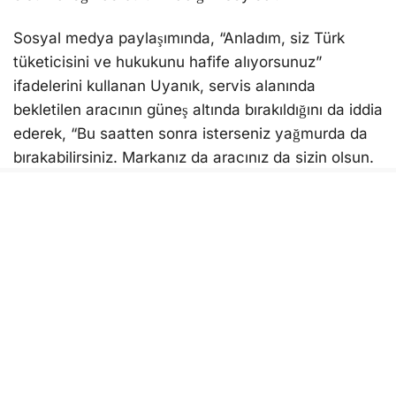
Sosyal medya paylaşımında, “Anladım, siz Türk
tüketicisini ve hukukunu hafife alıyorsunuz”
ifadelerini kullanan Uyanık, servis alanında
bekletilen aracının güneş altında bırakıldığını da iddia
ederek, “Bu saatten sonra isterseniz yağmurda da
bırakabilirsiniz. Markanız da aracınız da sizin olsun.
Bana 3 ay önce ödediğim bedeli iade edin”
sözleriyle tepkisini dile getirdi.
Yeni BMW modelini satın almayı düşünen
vatandaşlara da çağrıda bulunan Uyanık, yaşadığı
sürecin dikkate alınması gerektiğini belirterek
paylaşımını kamuoyuyla paylaştı.
Öte yandan, paylaşımda yer alan iddialar Aydın
kamuoyunda da gündem olurken, Borusan