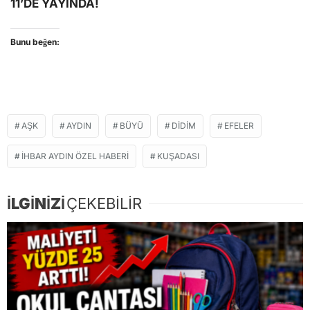
11’DE YAYINDA!
Bunu beğen:
AŞK
AYDIN
BÜYÜ
DIDIM
EFELER
IHBAR AYDIN ÖZEL HABERI
KUŞADASI
İLGİNİZİ
ÇEKEBİLİR