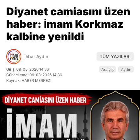
Diyanet camiasını üzen
haber: İmam Korkmaz
kalbine yenildi
İhbar Aydın
TÜM YAZILARI
Giriş: 09-08-2026 14:36
Asayiş
Aydın
Güncelleme: 09-08-2026 14:36
Kaynak: HABER MERKEZI