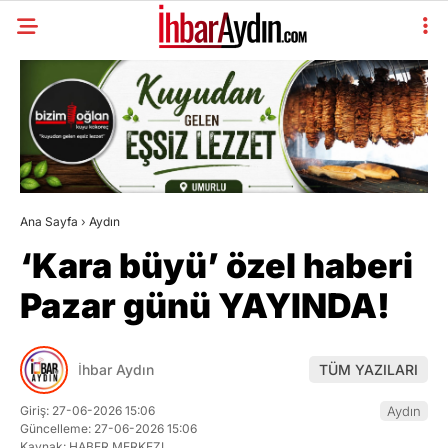
Ana Sayfa
›
Aydın
‘Kara büyü’ özel haberi
Pazar günü YAYINDA!
İhbar Aydın
TÜM YAZILARI
Giriş: 27-06-2026 15:06
Aydın
Güncelleme: 27-06-2026 15:06
Kaynak: HABER MERKEZI