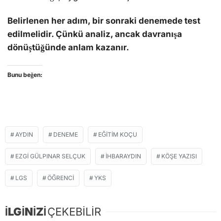
Belirlenen her adım, bir sonraki denemede test
edilmelidir. Çünkü analiz, ancak davranışa
dönüştüğünde anlam kazanır.
Bunu beğen:
AYDIN
DENEME
EĞITIM KOÇU
EZGI GÜLPINAR SELÇUK
IHBARAYDIN
KÖŞE YAZISI
LGS
ÖĞRENCI
YKS
İLGİNİZİ
ÇEKEBİLİR