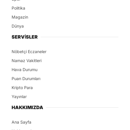
ABONE OL
Kuşadası Belediyesi’ne yönelik yürütülen soruşturma
kapsamında etkin pişmanlık hükümlerinden
yararlanmak isteyen şüpheli Ferdi Zenginoğlu’nun
savcılığa verdiği beyanlar şehrin gündemine bomba
gibi düştü.
İfadelerde yer alan isimler tarafından henüz bir
yalanlama da bulunulmazken, İstanbul Cumhuriyet