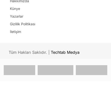
Başsavcılığında sürecin titizlikle incelenerek
yürütüldüğü bilgisine ulaşıldı.
İhbar Aydın Gazetesinin aylardır kamuoyunda
gündeme taşıdığı iddialar sonrası Ömer Günel
hakkında yargılama sürecinin başlayacağı
görülürken, geçtiğimiz günlerde ulusal basına kadar
düşen Ferdi Zenginoğlu’nun beyanlarında yer alan
detayların yankısı sürüyor.
ZENGİNOĞLU, RÜŞVET ÇARKI İDDİASINI
ANLATTI!
İHBAR AYDIN O OTELLERİ BULDU!
Zenginoğlu beyanında; Kuşadası’nda imarda rüşvet
ve irtikapla toplanan rant paralarının Antalya’da
yaşayan Ömer Günel’in amcası Macit Günel’e
aktarıldığı iddiasında bulunurken, ayrıca Kuşadası