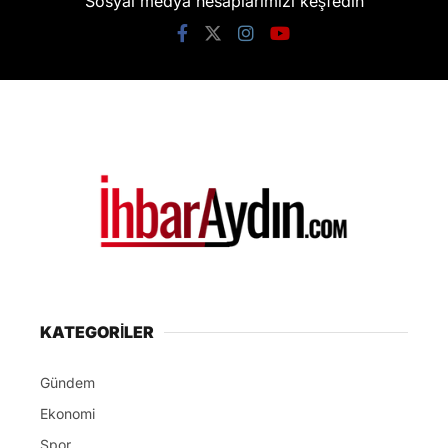
Kuşadası’nda toplanan
rüşvet paraları
Antalya’ya mı
götürüldü? İhbar Aydın
o otelleri buldu!
İhbar Aydın
TÜM YAZILARI
Giriş: 05-08-2026 18:24
Aydın
Genel
Gündem
Güncelleme: 05-08-2026 18:24
Kaynak: HABER MERKEZI