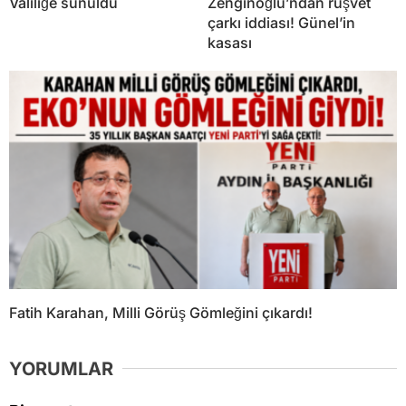
Valiliğe sunuldu
Zenginoğlu’ndan rüşvet
çarkı iddiası! Günel’in
kasası
Fatih Karahan, Milli Görüş Gömleğini çıkardı!
YORUMLAR