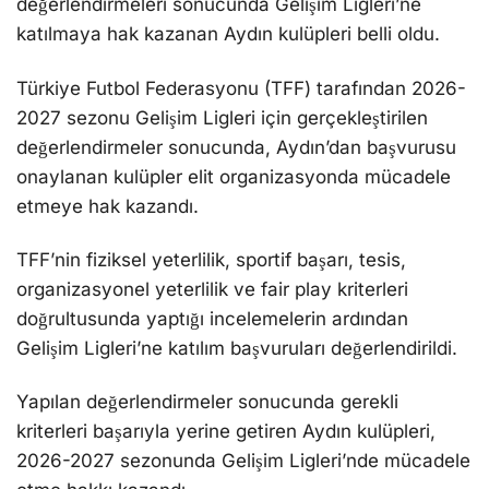
TFF’nin fiziksel yeterlilik, sportif başarı, tesis,
organizasyonel yeterlilik ve fair play kriterleri
doğrultusunda yaptığı incelemelerin ardından
Gelişim Ligleri’ne katılım başvuruları değerlendirildi.
Yapılan değerlendirmeler sonucunda gerekli
kriterleri başarıyla yerine getiren Aydın kulüpleri,
2026-2027 sezonunda Gelişim Ligleri’nde mücadele
etme hakkı kazandı.
Konuyla ilgili açıklama yapan Aydın Amatör Spor
Kulüpleri Federasyonu (ASKF), Gelişim Ligleri’nde
mücadele edecek kulüpleri tebrik ederek, “Şehrimizi
ve amatör sporumuzu elit liglerde temsil edecek
kulüplerimizi kutluyor, yönetimlerine, teknik
ekiplerine ve genç futbolcularımıza yeni sezonda
başarılar diliyoruz” ifadelerine yer verdi.