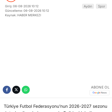
ABONE OL
Türkiye Futbol Federasyonu’nun 2026-2027 sezonu
değerlendirmeleri sonucunda Gelişim Ligleri’ne
katılmaya hak kazanan Aydın kulüpleri belli oldu.
Türkiye Futbol Federasyonu (TFF) tarafından 2026-
2027 sezonu Gelişim Ligleri için gerçekleştirilen
değerlendirmeler sonucunda, Aydın’dan başvurusu
onaylanan kulüpler elit organizasyonda mücadele
etmeye hak kazandı.