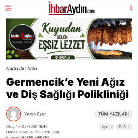
Ana Sayfa
›
Aydın
Germencik’e Yeni Ağız
ve Diş Sağlığı Polikliniği
Yaren Eser
TÜM YAZILARI
Giriş: 14-05-2026 16:46
Aydın
Sağlık
Güncelleme: 14-05-2026 16:46
Kaynak: HABER MERKEZI