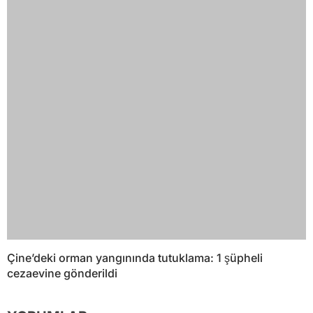
Çine’deki orman yangınında tutuklama: 1 şüpheli
cezaevine gönderildi
YORUMLAR
Bir yanıt yazın
Yorum
*
Ad
*
E-posta
*